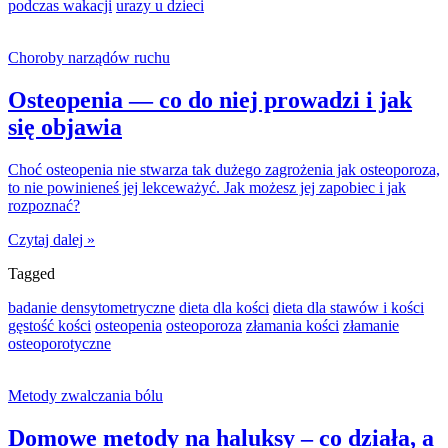
podczas wakacji
urazy u dzieci
Choroby narządów ruchu
Osteopenia — co do niej prowadzi i jak
się objawia
Choć osteopenia nie stwarza tak dużego zagrożenia jak osteoporoza,
to nie powinieneś jej lekceważyć. Jak możesz jej zapobiec i jak
rozpoznać?
Czytaj dalej »
Tagged
badanie densytometryczne
dieta dla kości
dieta dla stawów i kości
gęstość kości
osteopenia
osteoporoza
złamania kości
złamanie
osteoporotyczne
Metody zwalczania bólu
Domowe metody na haluksy – co działa, a