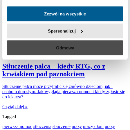
bólowe nie ustępują.
Zezwól na wszystkie
Czytaj dalej »
Tagged
Spersonalizuj
ból kręgosłupa
rwa kulszowa
sposoby na ból mięśni
urazy
urazy w
sporcie
zwyrodnienie stawu biodrowego
Odmowa
Urazy i kontuzje
Stłuczenie palca – kiedy RTG, co z
krwiakiem pod paznokciem
Stłuczenie palca może przytrafić się zarówno dzieciom, jak i
osobom dorosłym. Jak wygląda pierwsza pomoc i kiedy zgłosić się
do lekarza?
Czytaj dalej »
Tagged
pierwsza pomoc
stłuczenia
stłuczenie
urazy
urazy dłoni
urazy