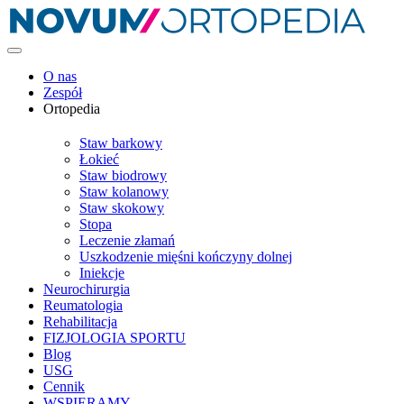
O nas
Zespół
Ortopedia
Staw barkowy
Łokieć
Staw biodrowy
Staw kolanowy
Staw skokowy
Stopa
Leczenie złamań
Uszkodzenie mięśni kończyny dolnej
Iniekcje
Neurochirurgia
Reumatologia
Rehabilitacja
FIZJOLOGIA SPORTU
Blog
USG
Cennik
WSPIERAMY