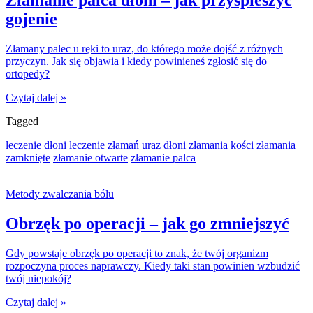
Złamanie palca dłoni – jak przyspieszyć
gojenie
Złamany palec u ręki to uraz, do którego może dojść z różnych
przyczyn. Jak się objawia i kiedy powinieneś zgłosić się do
ortopedy?
Czytaj dalej »
Tagged
leczenie dłoni
leczenie złamań
uraz dłoni
złamania kości
złamania
zamknięte
złamanie otwarte
złamanie palca
Metody zwalczania bólu
Obrzęk po operacji – jak go zmniejszyć
Gdy powstaje obrzęk po operacji to znak, że twój organizm
rozpoczyna proces naprawczy. Kiedy taki stan powinien wzbudzić
twój niepokój?
Czytaj dalej »