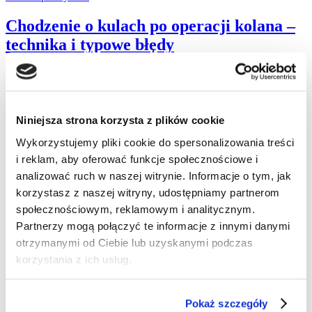
Chodzenie o kulach po operacji kolana –
technika i typowe błędy
Gdy jesteś po operacji kończyny dolnej, powinieneś od samego
początku wiedzieć, jak prawidłowo chodzić o kulach. Oto kilka
wskazówek.
Niniejsza strona korzysta z plików cookie
Czytaj dalej »
Wykorzystujemy pliki cookie do spersonalizowania treści
Tagged
i reklam, aby oferować funkcje społecznościowe i
prawidłowy schemat ruchu
rehabilitacja
rehabilitacja ortopedyczna
analizować ruch w naszej witrynie. Informacje o tym, jak
rehabilitacja szczecin
urazy
urazy narządu ruchu
korzystasz z naszej witryny, udostępniamy partnerom
społecznościowym, reklamowym i analitycznym.
Urazy i kontuzje
Partnerzy mogą połączyć te informacje z innymi danymi
otrzymanymi od Ciebie lub uzyskanymi podczas
Ból pośladka — jakie mogą być
korzystania z ich usług.
przyczyny
Ból pośladka może mieć różne przyczyny, dlatego warto
Pokaż szczegóły
skonsultować to z lekarzem. Tym bardziej, jeśli dolegliwości