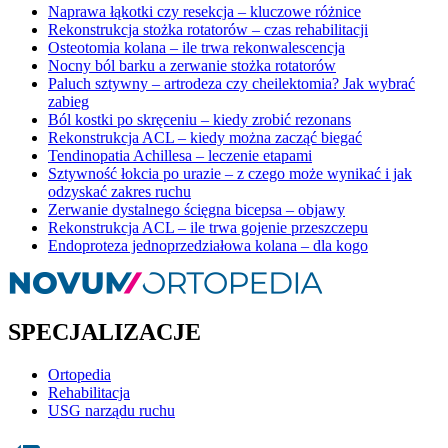
Naprawa łąkotki czy resekcja – kluczowe różnice
Rekonstrukcja stożka rotatorów – czas rehabilitacji
Osteotomia kolana – ile trwa rekonwalescencja
Nocny ból barku a zerwanie stożka rotatorów
Paluch sztywny – artrodeza czy cheilektomia? Jak wybrać
zabieg
Ból kostki po skręceniu – kiedy zrobić rezonans
Rekonstrukcja ACL – kiedy można zacząć biegać
Tendinopatia Achillesa – leczenie etapami
Sztywność łokcia po urazie – z czego może wynikać i jak
odzyskać zakres ruchu
Zerwanie dystalnego ścięgna bicepsa – objawy
Rekonstrukcja ACL – ile trwa gojenie przeszczepu
Endoproteza jednoprzedziałowa kolana – dla kogo
SPECJALIZACJE
Ortopedia
Rehabilitacja
USG narządu ruchu