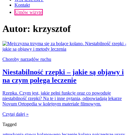
Kontakt
Umów wizytę
Autor:
krzysztof
Choroby narządów ruchu
Niestabilność rzepki – jakie są objawy i
na czym polega leczenie
Rzepka. Czym jest, jakie pełni funkcje oraz co powoduje
niestabilność rzepki? Na te i inne pytania, odpowiadają lekarze
Novum Ortopedia w kolejnym materiale filmowym.
Czytaj dalej »
Tagged
artroskopia stawu kolanowego
leczenie kolana
najczęstsze urazy