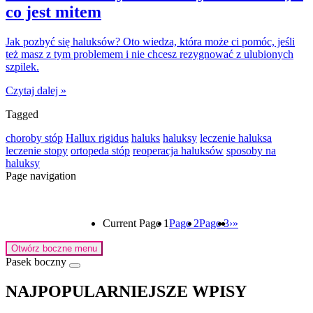
co jest mitem
Jak pozbyć się haluksów? Oto wiedza, która może ci pomóc, jeśli
też masz z tym problemem i nie chcesz rezygnować z ulubionych
szpilek.
Czytaj dalej »
Tagged
choroby stóp
Hallux rigidus
haluks
haluksy
leczenie haluksa
leczenie stopy
ortopeda stóp
reoperacja haluksów
sposoby na
haluksy
Page navigation
Current Page
1
Page
2
Page
3
›
»
Otwórz boczne menu
Pasek boczny
NAJPOPULARNIEJSZE WPISY