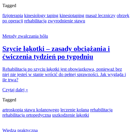
Tagged
fizjoterapia
kinesiology taping
kinesiotaping
masaż leczniczy
obrzęk
po operacji
rehabilitacja
zwyrodnienie stawu
Metody zwalczania bólu
Szycie łąkotki – zasady obciążania i
ćwiczenia tydzień po tygodniu
Rehabilitacja po szyciu łąkotki jest obowiązkowa, ponieważ bez
niej nie jesteś w stanie wrócić do pełnej sprawności. Jak wygląda i
ile trwa?
Czytaj dalej »
Tagged
artroskopia stawu kolanowego
leczenie kolana
rehabilitacja
rehabilitacja ortopedyczna
uszkodzenie łąkotki
Wiedza praktyczna