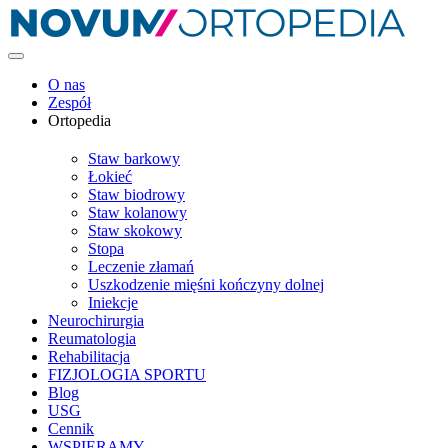
O nas
Zespół
Ortopedia
Staw barkowy
Łokieć
Staw biodrowy
Staw kolanowy
Staw skokowy
Stopa
Leczenie złamań
Uszkodzenie mięśni kończyny dolnej
Iniekcje
Neurochirurgia
Reumatologia
Rehabilitacja
FIZJOLOGIA SPORTU
Blog
USG
Cennik
WSPIERAMY