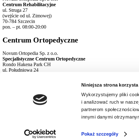
Centrum Rehabilitacyjne
ul. Struga 27
(wejście od ul. Zimowej)
70-784 Szczecin
pon. – pt. 08:00-20:00
Centrum Ortopedyczne
Novum Ortopedia Sp. z o.o.
Specjalistyczne Centrum Ortopedyczne
Rondo Hakena Park CH
ul. Południowa 24
71-001 Szczecin
pon. – pt. 08:00-20:00
Niniejsza strona korzysta
Wykorzystujemy pliki cook
i analizować ruch w naszej
partnerom społecznościow
innymi danymi otrzymanymi
Copyrights © 2024-2025
NOVUM
ORTOPEDIA
. All rights reserve
Pokaż szczegóły