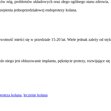
aków nóg, problemów układowych oraz złego ogólnego stanu zdrowia,
czepienia jednoprzedziałowej endoprotezy kolana.
ywotność mieści się w przedziale 15-20 lat. Wiele jednak zależy od 
o niego jest obluzowanie implantu, pęknięcie protezy, rozwijające s
roteza kolana
,
leczenie kolana