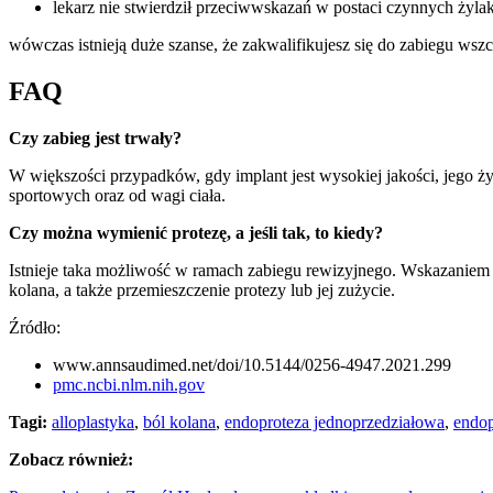
lekarz nie stwierdził przeciwwskazań w postaci czynnych żyl
wówczas istnieją duże szanse, że zakwalifikujesz się do zabiegu wsz
FAQ
Czy zabieg jest trwały?
W większości przypadków, gdy implant jest wysokiej jakości, jego ż
sportowych oraz od wagi ciała.
Czy można wymienić protezę, a jeśli tak, to kiedy?
Istnieje taka możliwość w ramach zabiegu rewizyjnego. Wskazaniem d
kolana, a także przemieszczenie protezy lub jej zużycie.
Źródło:
www.annsaudimed.net/doi/10.5144/0256-4947.2021.299
pmc.ncbi.nlm.nih.gov
Tagi:
alloplastyka
,
ból kolana
,
endoproteza jednoprzedziałowa
,
endop
Zobacz również: