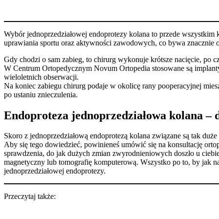
Wybór jednoprzedziałowej endoprotezy kolana to przede wszystkim kró
uprawiania sportu oraz aktywności zawodowych, co bywa znacznie 
Gdy chodzi o sam zabieg, to chirurg wykonuje krótsze nacięcie, po c
W Centrum Ortopedycznym Novum Ortopedia stosowane są implanty 
wieloletnich obserwacji.
Na koniec zabiegu chirurg podaje w okolicę rany pooperacyjnej mie
po ustaniu znieczulenia.
Endoproteza jednoprzedziałowa kolana – d
Skoro z jednoprzedziałową endoprotezą kolana związane są tak duże ko
Aby się tego dowiedzieć, powinieneś umówić się na konsultację or
sprawdzenia, do jak dużych zmian zwyrodnieniowych doszło u ciebie 
magnetyczny lub tomografię komputerową. Wszystko po to, by jak n
jednoprzedziałowej endoprotezy.
Przeczytaj także: