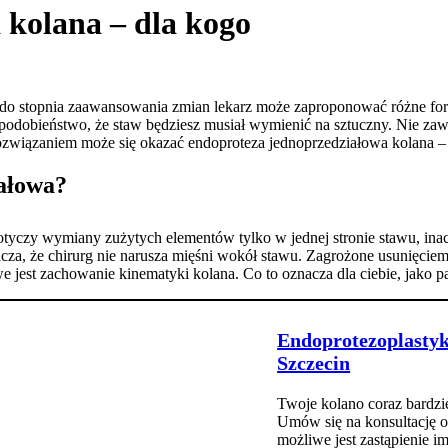
 kolana – dla kogo
i do stopnia zaawansowania zmian lekarz może zaproponować różne fo
podobieństwo, że staw będziesz musiał wymienić na sztuczny. Nie zaws
wiązaniem może się okazać endoproteza jednoprzedziałowa kolana – dla
ałowa?
tyczy wymiany zużytych elementów tylko w jednej stronie stawu, inac
a, że chirurg nie narusza mięśni wokół stawu. Zagrożone usunięciem 
jest zachowanie kinematyki kolana. Co to oznacza dla ciebie, jako p
Endoprotezoplastyk
Szczecin
Twoje kolano coraz bardzie
Umów się na konsultację o
możliwe jest zastąpienie i