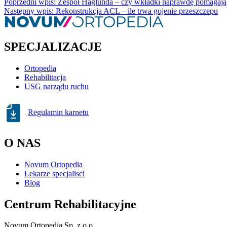
Poprzedni wpis: Zespół Haglunda – czy wkładki naprawdę pomagają
Następny wpis: Rekonstrukcja ACL – ile trwa gojenie przeszczepu
SPECJALIZACJE
Ortopedia
Rehabilitacja
USG narządu ruchu
Regulamin karnetu
O NAS
Novum Ortopedia
Lekarze specjalisci
Blog
Centrum Rehabilitacyjne
Novum Ortopedia Sp. z o.o.