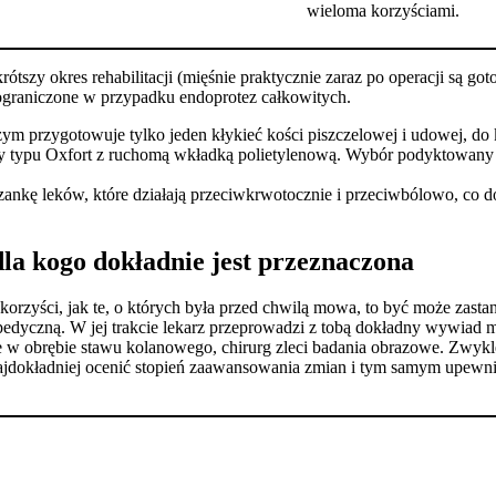
wieloma korzyściami.
tszy okres rehabilitacji (mięśnie praktycznie zaraz po operacji są go
ograniczone w przypadku endoprotez całkowitych.
zym przygotowuje tylko jeden kłykieć kości piszczelowej i udowej, do
typu Oxfort z ruchomą wkładką polietylenową. Wybór podyktowany 
szankę leków, które działają przeciwkrwotocznie i przeciwbólowo, co
la kogo dokładnie jest przeznaczona
rzyści, jak te, o których była przed chwilą mowa, to być może zastanaw
topedyczną. W jej trakcie lekarz przeprowadzi z tobą dokładny wywi
w obrębie stawu kolanowego, chirurg zleci badania obrazowe. Zwykle 
ajdokładniej ocenić stopień zaawansowania zmian i tym samym upewni