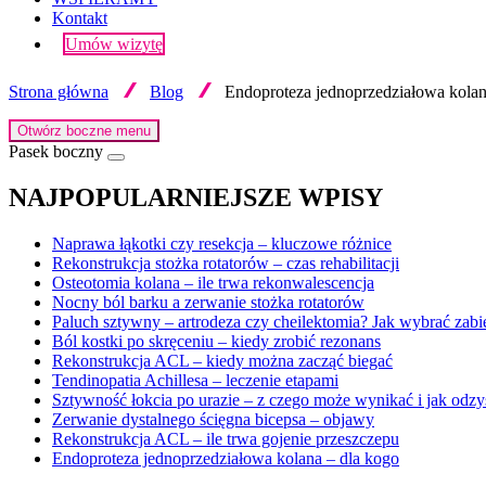
Kontakt
Umów wizytę
Strona główna
Blog
Endoproteza jednoprzedziałowa kolan
Otwórz boczne menu
Pasek boczny
NAJPOPULARNIEJSZE WPISY
Naprawa łąkotki czy resekcja – kluczowe różnice
Rekonstrukcja stożka rotatorów – czas rehabilitacji
Osteotomia kolana – ile trwa rekonwalescencja
Nocny ból barku a zerwanie stożka rotatorów
Paluch sztywny – artrodeza czy cheilektomia? Jak wybrać zabi
Ból kostki po skręceniu – kiedy zrobić rezonans
Rekonstrukcja ACL – kiedy można zacząć biegać
Tendinopatia Achillesa – leczenie etapami
Sztywność łokcia po urazie – z czego może wynikać i jak odzy
Zerwanie dystalnego ścięgna bicepsa – objawy
Rekonstrukcja ACL – ile trwa gojenie przeszczepu
Endoproteza jednoprzedziałowa kolana – dla kogo