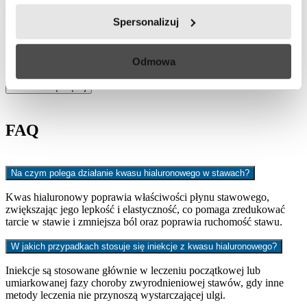
dr
Paweł
Spersonalizuj
Bąk
Specjalista ortopedii i traumatologii narządu ruchu specjalizujący się
Odmowa
w chirurgii stopy i stawu skokowego.
Dowiedz się więcej
FAQ
Na czym polega działanie kwasu hialuronowego w stawach?
Kwas hialuronowy poprawia właściwości płynu stawowego,
zwiększając jego lepkość i elastyczność, co pomaga zredukować
tarcie w stawie i zmniejsza ból oraz poprawia ruchomość stawu.
W jakich przypadkach stosuje się iniekcje z kwasu hialuronowego?
Iniekcje są stosowane głównie w leczeniu początkowej lub
umiarkowanej fazy choroby zwyrodnieniowej stawów, gdy inne
metody leczenia nie przynoszą wystarczającej ulgi.