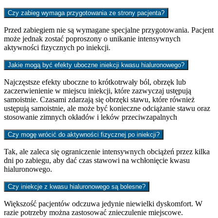
Czy zabieg wymaga przygotowania ze strony pacjenta?
Przed zabiegiem nie są wymagane specjalne przygotowania. Pacjent
może jednak zostać poproszony o unikanie intensywnych
aktywności fizycznych po iniekcji.
Jakie mogą być efekty uboczne iniekcji kwasu hialuronowego?
Najczęstsze efekty uboczne to krótkotrwały ból, obrzęk lub
zaczerwienienie w miejscu iniekcji, które zazwyczaj ustępują
samoistnie. Czasami zdarzają się obrzęki stawu, które również
ustępują samoistnie, ale może być konieczne odciążanie stawu oraz
stosowanie zimnych okładów i leków przeciwzapalnych
Czy mogę wrócić do aktywności fizycznej po iniekcji?
Tak, ale zaleca się ograniczenie intensywnych obciążeń przez kilka
dni po zabiegu, aby dać czas stawowi na wchłonięcie kwasu
hialuronowego.
Czy iniekcje z kwasu hialuronowego są bolesne?
Większość pacjentów odczuwa jedynie niewielki dyskomfort. W
razie potrzeby można zastosować znieczulenie miejscowe.