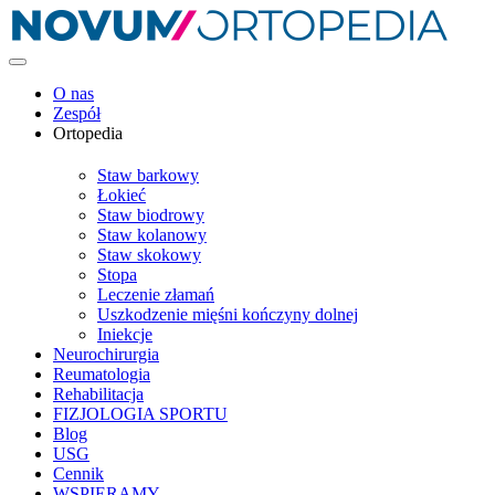
O nas
Zespół
Ortopedia
Staw barkowy
Łokieć
Staw biodrowy
Staw kolanowy
Staw skokowy
Stopa
Leczenie złamań
Uszkodzenie mięśni kończyny dolnej
Iniekcje
Neurochirurgia
Reumatologia
Rehabilitacja
FIZJOLOGIA SPORTU
Blog
USG
Cennik
WSPIERAMY