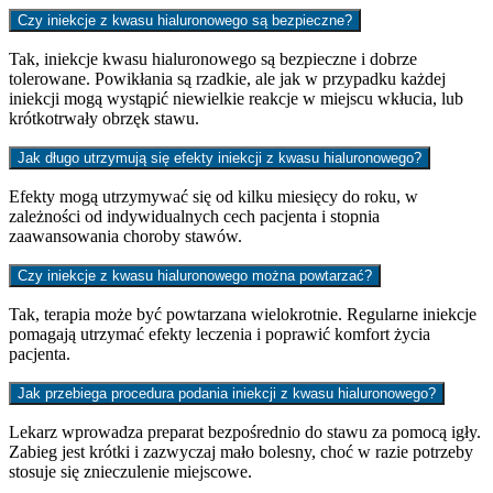
Czy iniekcje z kwasu hialuronowego są bezpieczne?
Tak, iniekcje kwasu hialuronowego są bezpieczne i dobrze
tolerowane. Powikłania są rzadkie, ale jak w przypadku każdej
iniekcji mogą wystąpić niewielkie reakcje w miejscu wkłucia, lub
krótkotrwały obrzęk stawu.
Jak długo utrzymują się efekty iniekcji z kwasu hialuronowego?
Efekty mogą utrzymywać się od kilku miesięcy do roku, w
zależności od indywidualnych cech pacjenta i stopnia
zaawansowania choroby stawów.
Czy iniekcje z kwasu hialuronowego można powtarzać?
Tak, terapia może być powtarzana wielokrotnie. Regularne iniekcje
pomagają utrzymać efekty leczenia i poprawić komfort życia
pacjenta.
Jak przebiega procedura podania iniekcji z kwasu hialuronowego?
Lekarz wprowadza preparat bezpośrednio do stawu za pomocą igły.
Zabieg jest krótki i zazwyczaj mało bolesny, choć w razie potrzeby
stosuje się znieczulenie miejscowe.