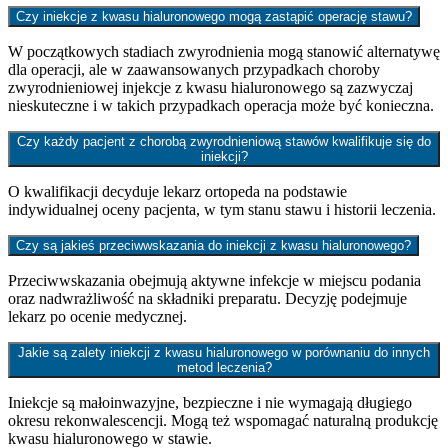
Czy iniekcje z kwasu hialuronowego mogą zastąpić operację stawu?
W początkowych stadiach zwyrodnienia mogą stanowić alternatywę
dla operacji, ale w zaawansowanych przypadkach choroby
zwyrodnieniowej injekcje z kwasu hialuronowego są zazwyczaj
nieskuteczne i w takich przypadkach operacja może być konieczna.
Czy każdy pacjent z chorobą zwyrodnieniową stawów kwalifikuje się do
iniekcji?
O kwalifikacji decyduje lekarz ortopeda na podstawie
indywidualnej oceny pacjenta, w tym stanu stawu i historii leczenia.
Czy są jakieś przeciwwskazania do iniekcji z kwasu hialuronowego?
Przeciwwskazania obejmują aktywne infekcje w miejscu podania
oraz nadwrażliwość na składniki preparatu. Decyzję podejmuje
lekarz po ocenie medycznej.
Jakie są zalety iniekcji z kwasu hialuronowego w porównaniu do innych
metod leczenia?
Iniekcje są małoinwazyjne, bezpieczne i nie wymagają długiego
okresu rekonwalescencji. Mogą też wspomagać naturalną produkcję
kwasu hialuronowego w stawie.