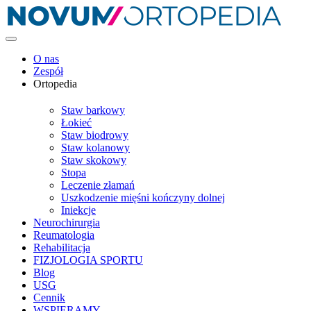
O nas
Zespół
Ortopedia
Staw barkowy
Łokieć
Staw biodrowy
Staw kolanowy
Staw skokowy
Stopa
Leczenie złamań
Uszkodzenie mięśni kończyny dolnej
Iniekcje
Neurochirurgia
Reumatologia
Rehabilitacja
FIZJOLOGIA SPORTU
Blog
USG
Cennik
WSPIERAMY