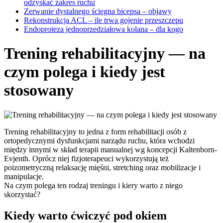
odzyskać zakres ruchu
Zerwanie dystalnego ścięgna bicepsa – objawy
Rekonstrukcja ACL – ile trwa gojenie przeszczepu
Endoproteza jednoprzedziałowa kolana – dla kogo
Trening rehabilitacyjny — na
czym polega i kiedy jest
stosowany
Trening rehabilitacyjny to jedna z form rehabilitacji osób z
ortopedycznymi dysfunkcjami narządu ruchu, która wchodzi
między innymi w skład terapii manualnej wg koncepcji Kaltenborn-
Evjenth. Oprócz niej fizjoterapeuci wykorzystują też
poizometryczną relaksację mięśni, stretching oraz mobilizacje i
manipulacje.
Na czym polega ten rodzaj treningu i kiery warto z niego
skorzystać?
Kiedy warto ćwiczyć pod okiem