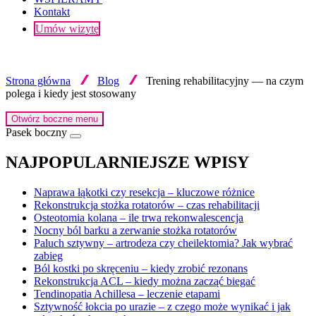
Kontakt
Umów wizytę
Strona główna
Blog
Trening rehabilitacyjny — na czym
polega i kiedy jest stosowany
Otwórz boczne menu
Pasek boczny
NAJPOPULARNIEJSZE WPISY
Naprawa łąkotki czy resekcja – kluczowe różnice
Rekonstrukcja stożka rotatorów – czas rehabilitacji
Osteotomia kolana – ile trwa rekonwalescencja
Nocny ból barku a zerwanie stożka rotatorów
Paluch sztywny – artrodeza czy cheilektomia? Jak wybrać
zabieg
Ból kostki po skręceniu – kiedy zrobić rezonans
Rekonstrukcja ACL – kiedy można zacząć biegać
Tendinopatia Achillesa – leczenie etapami
Sztywność łokcia po urazie – z czego może wynikać i jak