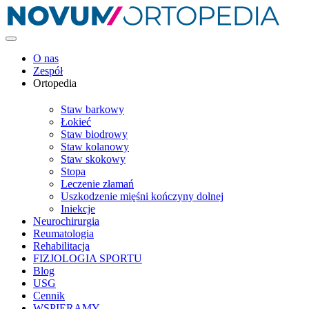
O nas
Zespół
Ortopedia
Staw barkowy
Łokieć
Staw biodrowy
Staw kolanowy
Staw skokowy
Stopa
Leczenie złamań
Uszkodzenie mięśni kończyny dolnej
Iniekcje
Neurochirurgia
Reumatologia
Rehabilitacja
FIZJOLOGIA SPORTU
Blog
USG
Cennik
WSPIERAMY