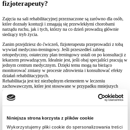
fizjoterapeuty?
Zajęcia na sali rehabilitacyjnej przeznaczone są zarówno dla osób,
które doznały kontuzji i zmagają się przewlekłymi chorobami
narządu ruchu, jak i tych, którzy na co dzień prowadzą głównie
siedzący tryb życia.
Zanim przejdziesz do ćwiczeń, fizjoterapeuta przeprowadzi z tobą
wywiad medyczno-treningowy. Jeśli przeszedłeś zabieg
ortopedyczny, ostateczny plan treningowy ustali on po konsultacji z
lekarzem prowadzącym. Idealnie jest, jeśli obaj specjaliści pracują w
jednym centrum medycznym. Dzięki temu mogą na bieżąco
monitorować zmiany w procesie zdrowienia i konsultować efekty
działań rehabilitacyjnych.
Rehabilitacja jest też niezbędnym elementem w leczeniu
zachowawczym, które jest stosowane w przypadku mniejszych
urazów i kontuzji.
Trening rehabilitacyjny przyda się również tym, którzy uprawiają
sport. Choć ćwiczenia, które proponuje rehabilitant, nie są tak
bardzo wymagające, jak te wykonywane w ramach codziennych
treningów, to dzięki nim znacząco zwiększysz wydolność swojego
Niniejsza strona korzysta z plików cookie
organizmu. Poza tym niezależnie, czy uprawiasz sport wyczynowo,
Wykorzystujemy pliki cookie do spersonalizowania treści
czy amatorsko, wciąż istnieje ryzyko doznania kontuzji. Narażasz