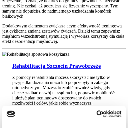
zmęczenie, to znak, że dotarłeś do granicy i powinieneś przerwać
trening. Nie czekaj, aż poczujesz się fizycznie wyczerpany. Tym
samym nie dopuścisz do nadmiernego uszkadzania komórek
białkowych.
Dodatkowym elementem zwiększającym efektywność treningową
jest cykliczna zmiana zestawów ćwiczeń. Dzięki temu zapewnisz
mięśniom wszechstronną stymulację i wywołasz korzystny dla ciała
efekt dezorientacji mięśniowej.
Rehabilitacja Szczecin Prawobrzeże
Z pomocy rehabilitanta możesz skorzystać nie tylko w
przypadku doznania urazu lub po przebytym zabiegu
ortopedycznym. Możesz to zrobić również wtedy, gdy
chcesz zadbać o swój narząd ruchu, poprawić mobilność
i ułożyć plan treningowy dostosowany do twoich
możliwości i celów, jakie sobie wyznaczysz.
Umów się konsultację,
by dowiedzieć się, jak
specjalista ten może ci pomóc w bezpiecznym
uprawianiu wybranych dyscyplin sportowych.