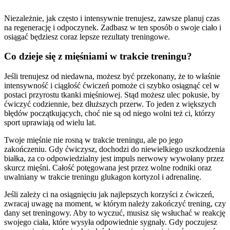
Niezależnie, jak często i intensywnie trenujesz, zawsze planuj czas
na regenerację i odpoczynek. Zadbasz w ten sposób o swoje ciało i
osiągać będziesz coraz lepsze rezultaty treningowe.
Co dzieje się z mięśniami w trakcie treningu?
Jeśli trenujesz od niedawna, możesz być przekonany, że to właśnie
intensywność i ciągłość ćwiczeń pomoże ci szybko osiągnąć cel w
postaci przyrostu tkanki mięśniowej. Stąd możesz ulec pokusie, by
ćwiczyć codziennie, bez dłuższych przerw. To jeden z większych
błędów początkujących, choć nie są od niego wolni też ci, którzy
sport uprawiają od wielu lat.
Twoje mięśnie nie rosną w trakcie treningu, ale po jego
zakończeniu. Gdy ćwiczysz, dochodzi do niewielkiego uszkodzenia
białka, za co odpowiedzialny jest impuls nerwowy wywołany przez
skurcz mięśni. Całość potęgowana jest przez wolne rodniki oraz
uwalniany w trakcie treningu glukagon kortyzol i adrenalinę.
Jeśli zależy ci na osiągnięciu jak najlepszych korzyści z ćwiczeń,
zwracaj uwagę na moment, w którym należy zakończyć trening, czy
dany set treningowy. Aby to wyczuć, musisz się wsłuchać w reakcję
swojego ciała, które wysyła odpowiednie sygnały. Gdy poczujesz