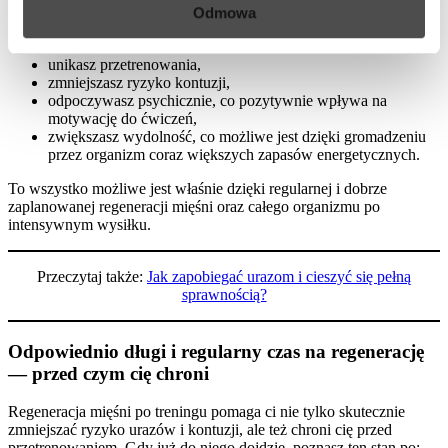
Odmowa
Dzięki regularnej regeneracji po intensywnych ćwiczeniach:
unikasz przetrenowania,
zmniejszasz ryzyko kontuzji,
odpoczywasz psychicznie, co pozytywnie wpływa na
motywację do ćwiczeń,
zwiększasz wydolność, co możliwe jest dzięki gromadzeniu
przez organizm coraz większych zapasów energetycznych.
To wszystko możliwe jest właśnie dzięki regularnej i dobrze
zaplanowanej regeneracji mięśni oraz całego organizmu po
intensywnym wysiłku.
Przeczytaj także:
Jak zapobiegać urazom i cieszyć się pełną
sprawnością?
Odpowiednio długi i regularny czas na regenerację
— przed czym cię chroni
Regeneracja mięśni po treningu pomaga ci nie tylko skutecznie
zmniejszać ryzyko urazów i kontuzji, ale też chroni cię przed
przetrenowaniem. Gdy już do niego dojdzie, poznasz ten stan po: