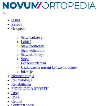
O nas
Zespół
Ortopedia
Staw barkowy
Łokieć
Staw biodrowy
Staw kolanowy
Staw skokowy
Stopa
Leczenie złamań
Uszkodzenie mięśni kończyny dolnej
Iniekcje
Neurochirurgia
Reumatologia
Rehabilitacja
FIZJOLOGIA SPORTU
Blog
USG
Cennik
WSPIERAMY