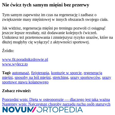
Nie ćwicz tych samym mięśni bez przerwy
Tym samym zapewnisz im czas na regenerację i zadbasz o
zwiększenie masy mięśniowej w innych obszarach swojego ciała.
Jak widzisz, regeneracja mięśni po treningu pozwoli ci osiągnąć
jeszcze lepsze rezultaty, niż dodawanie kolejnych ćwiczeń.
Unikniesz też przetrenowania i zmniejszysz ryzyko urazów, które na
dłużej mogłyby cię wyłączyć z aktywności sportowej.
Źródło:
www.fit.poradnikzdrowie.pl
www.wylecz.to
Tagi:
automasaż
,
fizjoterapia
,
kontuzje w sporcie
,
regeneracja
mięśni
,
sposoby na ból mięśni
,
stretching
,
urazy sportowców
,
urazy
sportowe stawu kolanowego
Zobacz również:
Poprzedni wpis: Dieta w osteoporozie — dlaczego jest taka ważna
Następny wpis: Najczęstsze choroby narządu ruchu osób starszych