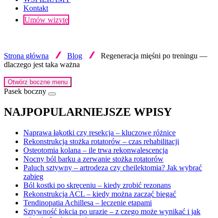
Kontakt
Umów wizytę
Strona główna
Blog
Regeneracja mięśni po treningu —
dlaczego jest taka ważna
Otwórz boczne menu
Pasek boczny
NAJPOPULARNIEJSZE WPISY
Naprawa łąkotki czy resekcja – kluczowe różnice
Rekonstrukcja stożka rotatorów – czas rehabilitacji
Osteotomia kolana – ile trwa rekonwalescencja
Nocny ból barku a zerwanie stożka rotatorów
Paluch sztywny – artrodeza czy cheilektomia? Jak wybrać
zabieg
Ból kostki po skręceniu – kiedy zrobić rezonans
Rekonstrukcja ACL – kiedy można zacząć biegać
Tendinopatia Achillesa – leczenie etapami
Sztywność łokcia po urazie – z czego może wynikać i jak