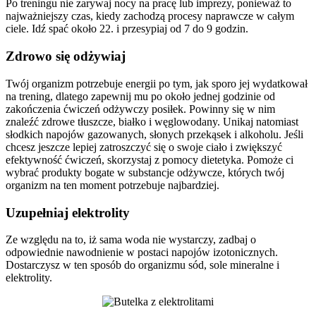
Po treningu nie zarywaj nocy na pracę lub imprezy, ponieważ to
najważniejszy czas, kiedy zachodzą procesy naprawcze w całym
ciele. Idź spać około 22. i przesypiaj od 7 do 9 godzin.
Zdrowo się odżywiaj
Twój organizm potrzebuje energii po tym, jak sporo jej wydatkował
na trening, dlatego zapewnij mu po około jednej godzinie od
zakończenia ćwiczeń odżywczy posiłek. Powinny się w nim
znaleźć zdrowe tłuszcze, białko i węglowodany. Unikaj natomiast
słodkich napojów gazowanych, słonych przekąsek i alkoholu. Jeśli
chcesz jeszcze lepiej zatroszczyć się o swoje ciało i zwiększyć
efektywność ćwiczeń, skorzystaj z pomocy dietetyka. Pomoże ci
wybrać produkty bogate w substancje odżywcze, których twój
organizm na ten moment potrzebuje najbardziej.
Uzupełniaj elektrolity
Ze względu na to, iż sama woda nie wystarczy, zadbaj o
odpowiednie nawodnienie w postaci napojów izotonicznych.
Dostarczysz w ten sposób do organizmu sód, sole mineralne i
elektrolity.