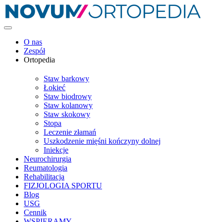
O nas
Zespół
Ortopedia
Staw barkowy
Łokieć
Staw biodrowy
Staw kolanowy
Staw skokowy
Stopa
Leczenie złamań
Uszkodzenie mięśni kończyny dolnej
Iniekcje
Neurochirurgia
Reumatologia
Rehabilitacja
FIZJOLOGIA SPORTU
Blog
USG
Cennik
WSPIERAMY