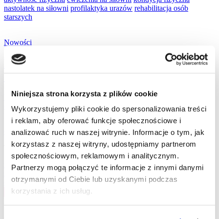
nastolatek na siłowni
profilaktyka urazów
rehabilitacja osób
starszych
Nowości
Nastolatek na siłowni – czy to na pewno
dobry pomysł?
Niniejsza strona korzysta z plików cookie
Wielu rodziców wciąż uważa, że nastolatek na siłowni nie powinien
ćwiczyć. Bezpieczniejsza jest piłka lub koszykówka. Czy aby na
Wykorzystujemy pliki cookie do spersonalizowania treści
pewno?
i reklam, aby oferować funkcje społecznościowe i
Czytaj dalej »
analizować ruch w naszej witrynie. Informacje o tym, jak
korzystasz z naszej witryny, udostępniamy partnerom
Tagged
społecznościowym, reklamowym i analitycznym.
najczęstsze urazy piłkarzy
nastolatek na siłowni
sport
urazy
Partnerzy mogą połączyć te informacje z innymi danymi
siatkarzy
urazy związane z podnoszeniem ciężarów
zbyt duże
otrzymanymi od Ciebie lub uzyskanymi podczas
obciążenie
korzystania z ich usług.
Otwórz boczne menu
Pasek boczny