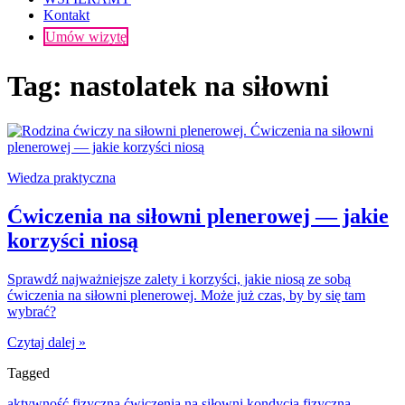
Kontakt
Umów wizytę
Tag:
nastolatek na siłowni
Wiedza praktyczna
Ćwiczenia na siłowni plenerowej — jakie
korzyści niosą
Sprawdź najważniejsze zalety i korzyści, jakie niosą ze sobą
ćwiczenia na siłowni plenerowej. Może już czas, by by się tam
wybrać?
Czytaj dalej »
Tagged
aktywność fizyczna
ćwiczenia na siłowni
kondycja fizyczna