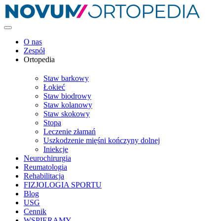
O nas
Zespół
Ortopedia
Staw barkowy
Łokieć
Staw biodrowy
Staw kolanowy
Staw skokowy
Stopa
Leczenie złamań
Uszkodzenie mięśni kończyny dolnej
Iniekcje
Neurochirurgia
Reumatologia
Rehabilitacja
FIZJOLOGIA SPORTU
Blog
USG
Cennik
WSPIERAMY