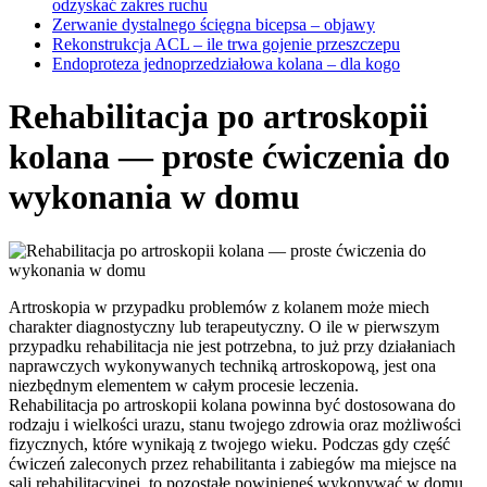
odzyskać zakres ruchu
Zerwanie dystalnego ścięgna bicepsa – objawy
Rekonstrukcja ACL – ile trwa gojenie przeszczepu
Endoproteza jednoprzedziałowa kolana – dla kogo
Rehabilitacja po artroskopii
kolana — proste ćwiczenia do
wykonania w domu
Artroskopia w przypadku problemów z kolanem może miech
charakter diagnostyczny lub terapeutyczny. O ile w pierwszym
przypadku rehabilitacja nie jest potrzebna, to już przy działaniach
naprawczych wykonywanych techniką artroskopową, jest ona
niezbędnym elementem w całym procesie leczenia.
Rehabilitacja po artroskopii kolana powinna być dostosowana do
rodzaju i wielkości urazu, stanu twojego zdrowia oraz możliwości
fizycznych, które wynikają z twojego wieku. Podczas gdy część
ćwiczeń zaleconych przez rehabilitanta i zabiegów ma miejsce na
sali rehabilitacyjnej, to pozostałe powinieneś wykonywać w domu.