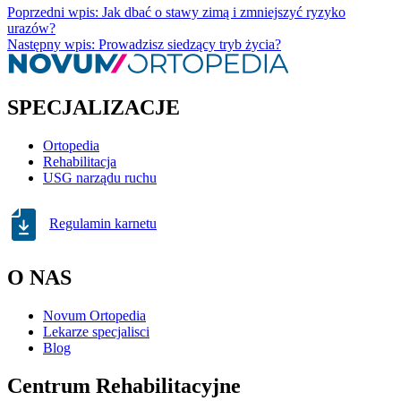
Poprzedni wpis: Jak dbać o stawy zimą i zmniejszyć ryzyko
urazów?
Następny wpis: Prowadzisz siedzący tryb życia?
SPECJALIZACJE
Ortopedia
Rehabilitacja
USG narządu ruchu
Regulamin karnetu
O NAS
Novum Ortopedia
Lekarze specjalisci
Blog
Centrum Rehabilitacyjne