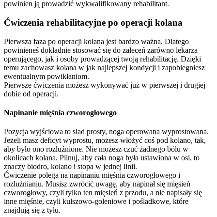
powinien ją prowadzić wykwalifikowany rehabilitant.
Ćwiczenia rehabilitacyjne po operacji kolana
Pierwsza faza po operacji kolana jest bardzo ważna. Dlatego
powinieneś dokładnie stosować się do zaleceń zarówno lekarza
operującego, jak i osoby prowadzącej twoją rehabilitację. Dzięki
temu zachowasz kolana w jak najlepszej kondycji i zapobiegniesz
ewentualnym powikłaniom.
Pierwsze ćwiczenia możesz wykonywać już w pierwszej i drugiej
dobie od operacji.
Napinanie mięśnia czworogłowego
Pozycja wyjściowa to siad prosty, noga operowana wyprostowana.
Jeżeli masz deficyt wyprostu, możesz włożyć coś pod kolano, tak,
aby było ono rozluźnione. Nie możesz czuć żadnego bólu w
okolicach kolana. Pilnuj, aby cała noga była ustawiona w osi, to
znaczy biodro, kolano i stopa w jednej linii.
Ćwiczenie polega na napinaniu mięśnia czworogłowego i
rozluźnianiu. Musisz zwrócić uwagę, aby napinał się mięsień
czworogłowy, czyli tylko ten mięsień z przodu, a nie napisały się
inne mięśnie, czyli kulszowo-goleniowe i pośladkowe, które
znajdują się z tyłu.