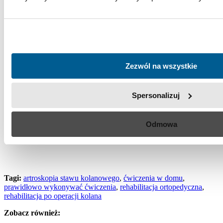
Zezwól na wszystkie
Spersonalizuj
Odmowa
Tagi:
artroskopia stawu kolanowego
,
ćwiczenia w domu
,
prawidłowo wykonywać ćwiczenia
,
rehabilitacja ortopedyczna
,
rehabilitacja po operacji kolana
Zobacz również: