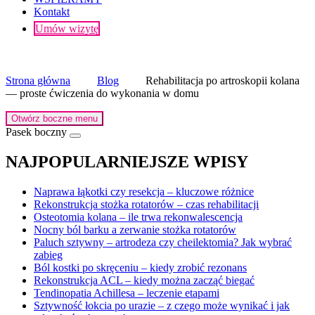
Kontakt
Umów wizytę
Strona główna
Blog
Rehabilitacja po artroskopii kolana
— proste ćwiczenia do wykonania w domu
Otwórz boczne menu
Pasek boczny
NAJPOPULARNIEJSZE WPISY
Naprawa łąkotki czy resekcja – kluczowe różnice
Rekonstrukcja stożka rotatorów – czas rehabilitacji
Osteotomia kolana – ile trwa rekonwalescencja
Nocny ból barku a zerwanie stożka rotatorów
Paluch sztywny – artrodeza czy cheilektomia? Jak wybrać
zabieg
Ból kostki po skręceniu – kiedy zrobić rezonans
Rekonstrukcja ACL – kiedy można zacząć biegać
Tendinopatia Achillesa – leczenie etapami
Sztywność łokcia po urazie – z czego może wynikać i jak