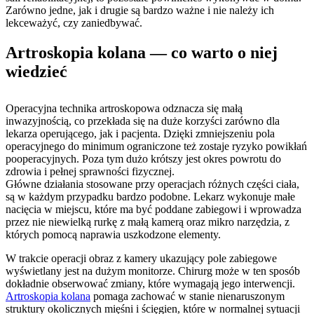
Zarówno jedne, jak i drugie są bardzo ważne i nie należy ich
lekceważyć, czy zaniedbywać.
Artroskopia kolana — co warto o niej
wiedzieć
Operacyjna technika artroskopowa odznacza się małą
inwazyjnością, co przekłada się na duże korzyści zarówno dla
lekarza operującego, jak i pacjenta. Dzięki zmniejszeniu pola
operacyjnego do minimum ograniczone też zostaje ryzyko powikłań
pooperacyjnych. Poza tym dużo krótszy jest okres powrotu do
zdrowia i pełnej sprawności fizycznej.
Główne działania stosowane przy operacjach różnych części ciała,
są w każdym przypadku bardzo podobne. Lekarz wykonuje małe
nacięcia w miejscu, które ma być poddane zabiegowi i wprowadza
przez nie niewielką rurkę z małą kamerą oraz mikro narzędzia, z
których pomocą naprawia uszkodzone elementy.
W trakcie operacji obraz z kamery ukazujący pole zabiegowe
wyświetlany jest na dużym monitorze. Chirurg może w ten sposób
dokładnie obserwować zmiany, które wymagają jego interwencji.
Artroskopia kolana
pomaga zachować w stanie nienaruszonym
struktury okolicznych mięśni i ścięgien, które w normalnej sytuacji