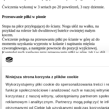
Ćwiczenia wykonuj w 3 seriach po 20 powtórzeń, 3 razy dziennie.
Przesuwanie piłki w pionie
Stopa na piłce przylegającej do ściany. Noga ułóż na wałku, na
przykład na rolerze lub dwulitrowej butelce owiniętej małym
kocem.
Ćwiczenie polega na przesuwaniu piłki po ścianie w górę aż do
momentu uzyskania wyprostu w kolanie i napinaniu mięśnia
czworogłowego, a następnie powrocie do pozycji wyjściowej.
Kontroluj ruch zarówno przy przesuwaniu piłki w górę, jak i w dół.
Udo w tym czasie spoczywa na wałku. W tym ćwiczeniu również
pilnuj osi, by w jednej linii znajdowały się biodro, kolano i stopa.
Ćwiczenia wykonuj w 3 seriach po 20 powtórzeń, 3 razy dziennie.
Niniejsza strona korzysta z plików cookie
Aby rehabilitacja po artroskopii kolana przyniosła spodziewane
rezultaty, wykonuj ćwiczenia regularnie i poprawnie. Stanowi to
Wykorzystujemy pliki cookie do spersonalizowania treści i 
bowiem solidną podstawę dla całego procesu rehabilitacji oraz
funkcje społecznościowe i analizować ruch w naszej witrynie
zmniejsza ryzyko ewentualnych powikłań. Czas jej trwania waha
się od 2 tygodni do kilku miesięcy.
korzystasz z naszej witryny, udostępniamy partnerom społ
reklamowym i analitycznym. Partnerzy mogą połączyć te in
otrzymanymi od Ciebie lub uzyskanymi podczas korzystania 