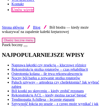
Kontakt
Umów wizytę
Strona główna
Blog
Ból biodra — kiedy może
wskazywać na zapalenie kaletki krętarzowej
Otwórz boczne menu
Pasek boczny
NAJPOPULARNIEJSZE WPISY
Naprawa łąkotki czy resekcja – kluczowe różnice
Rekonstrukcja stożka rotatorów – czas rehabilitacji
Osteotomia kolana – ile trwa rekonwalescencja
Nocny ból barku a zerwanie stożka rotatorów
Paluch sztywny – artrodeza czy cheilektomia? Jak wybrać
zabieg
Ból kostki po skręceniu – kiedy zrobić rezonans
Rekonstrukcja ACL – kiedy można zacząć biegać
Tendinopatia Achillesa – leczenie etapami
Sztywność łokcia po urazie – z czego może wynikać i jak