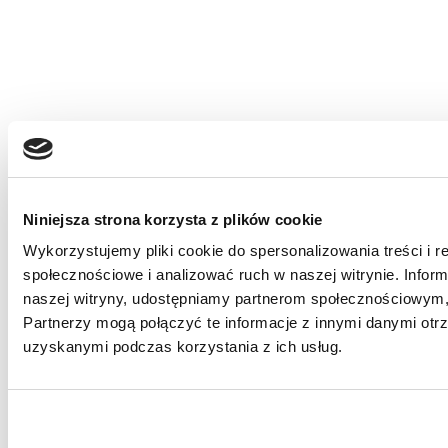
Niniejsza strona korzysta z plików cookie
Wykorzystujemy pliki cookie do spersonalizowania treści i r
społecznościowe i analizować ruch w naszej witrynie. Inform
naszej witryny, udostępniamy partnerom społecznościowym
Zapalenie kaletki krętarzowej to schorzenie, które może być dość
Partnerzy mogą połączyć te informacje z innymi danymi otr
uciążliwe. Jak widać, przyczyny mogą być bardzo różne. Od
uzyskanymi podczas korzystania z ich usług.
zwykłych przeciążeń wynikających z czynności dnia codziennego,
do przeciążeń, które mogą powstać w wyniku uprawiania różnego
rodzaju sportów, głównie biegania. Przy diagnozowaniu tego
rodzaju schorzenia lekarz zwraca też uwagę na inne objawy, które
pojawiają się w innej części ciała. Chociażby przy zaburzeniu osi w
kolanie, ból pojawia się też w biodrze, choć jego przyczyną jest