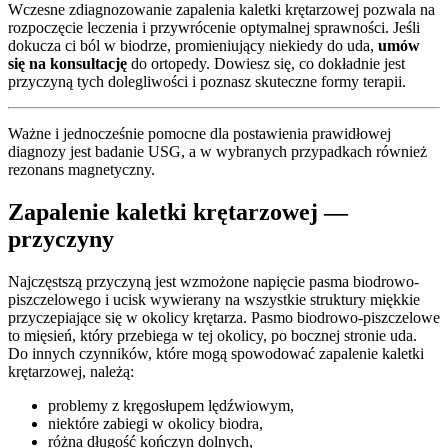
Wczesne zdiagnozowanie zapalenia kaletki krętarzowej pozwala na
rozpoczęcie leczenia i przywrócenie optymalnej sprawności. Jeśli
dokucza ci ból w biodrze, promieniujący niekiedy do uda,
umów
się na konsultację
do ortopedy. Dowiesz się, co dokładnie jest
przyczyną tych dolegliwości i poznasz skuteczne formy terapii.
Ważne i jednocześnie pomocne dla postawienia prawidłowej
diagnozy jest badanie USG, a w wybranych przypadkach również
rezonans magnetyczny.
Zapalenie kaletki krętarzowej —
przyczyny
Najczęstszą przyczyną jest wzmożone napięcie pasma biodrowo-
piszczelowego i ucisk wywierany na wszystkie struktury miękkie
przyczepiające się w okolicy krętarza. Pasmo biodrowo-piszczelowe
to mięsień, który przebiega w tej okolicy, po bocznej stronie uda.
Do innych czynników, które mogą spowodować zapalenie kaletki
krętarzowej, należą:
problemy z kręgosłupem lędźwiowym,
niektóre zabiegi w okolicy biodra,
różna długość kończyn dolnych,