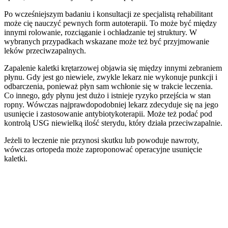
Po wcześniejszym badaniu i konsultacji ze specjalistą rehabilitant
może cię nauczyć pewnych form autoterapii. To może być między
innymi rolowanie, rozciąganie i ochładzanie tej struktury. W
wybranych przypadkach wskazane może też być przyjmowanie
leków przeciwzapalnych.
Zapalenie kaletki krętarzowej objawia się między innymi zebraniem
płynu. Gdy jest go niewiele, zwykle lekarz nie wykonuje punkcji i
odbarczenia, ponieważ płyn sam wchłonie się w trakcie leczenia.
Co innego, gdy płynu jest dużo i istnieje ryzyko przejścia w stan
ropny. Wówczas najprawdopodobniej lekarz zdecyduje się na jego
usunięcie i zastosowanie antybiotykoterapii. Może też podać pod
kontrolą USG niewielką ilość sterydu, który działa przeciwzapalnie.
Jeżeli to leczenie nie przynosi skutku lub powoduje nawroty,
wówczas ortopeda może zaproponować operacyjne usunięcie
kaletki.