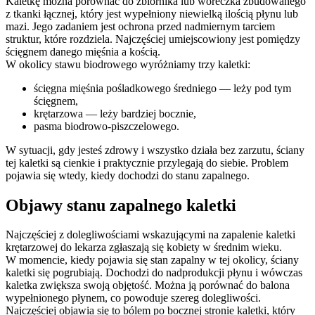
Kaletkę można porównać do zbiornika lub woreczka zbudowanego
z tkanki łącznej, który jest wypełniony niewielką ilością płynu lub
mazi. Jego zadaniem jest ochrona przed nadmiernym tarciem
struktur, które rozdziela. Najczęściej umiejscowiony jest pomiędzy
ścięgnem danego mięśnia a kością.
W okolicy stawu biodrowego wyróżniamy trzy kaletki:
ścięgna mięśnia pośladkowego średniego — leży pod tym
ścięgnem,
krętarzowa — leży bardziej bocznie,
pasma biodrowo-piszczelowego.
W sytuacji, gdy jesteś zdrowy i wszystko działa bez zarzutu, ściany
tej kaletki są cienkie i praktycznie przylegają do siebie. Problem
pojawia się wtedy, kiedy dochodzi do stanu zapalnego.
Objawy stanu zapalnego kaletki
Najczęściej z dolegliwościami wskazującymi na zapalenie kaletki
krętarzowej do lekarza zgłaszają się kobiety w średnim wieku.
W momencie, kiedy pojawia się stan zapalny w tej okolicy, ściany
kaletki się pogrubiają. Dochodzi do nadprodukcji płynu i wówczas
kaletka zwiększa swoją objętość. Można ją porównać do balona
wypełnionego płynem, co powoduje szereg dolegliwości.
Najczęściej objawia się to bólem po bocznej stronie kaletki, który