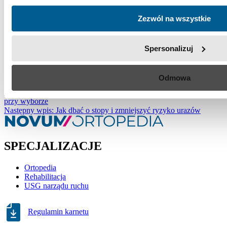
choroba w kolanie. Dlatego lekarze ortopedzi podchodzą do
leczenia holistycznie, obejmując swoją uwagą pacjenta jako całość.
Zezwól na wszystkie
Dzięki temu trudniej jest im przeoczyć ważne zmiany, które
wymagają
interwencji medycznej
.
Spersonalizuj
Tagi:
ból biodra
,
leczenie biodra
,
urazy sportowców
,
urazy w
sporcie
Zobacz również:
Odmowa
Poprzedni wpis: Rodzaj aktywności fizycznej — czym się kierować
przy wyborze
Następny wpis: Jak dbać o stopy i zmniejszyć ryzyko urazów
SPECJALIZACJE
Ortopedia
Rehabilitacja
USG narządu ruchu
Regulamin karnetu