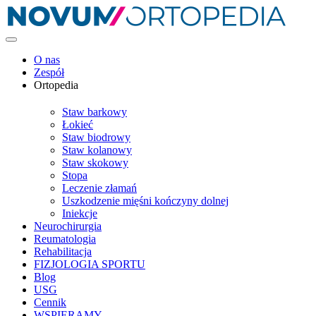
O nas
Zespół
Ortopedia
Staw barkowy
Łokieć
Staw biodrowy
Staw kolanowy
Staw skokowy
Stopa
Leczenie złamań
Uszkodzenie mięśni kończyny dolnej
Iniekcje
Neurochirurgia
Reumatologia
Rehabilitacja
FIZJOLOGIA SPORTU
Blog
USG
Cennik
WSPIERAMY