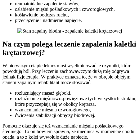
reumatoidalne zapalenie stawów,
osłabienie mięśni pośladkowych i czworogłowych,
koślawienie podczas ruchu,
przeciążenie i nadmierne napięcie.
Na czym polega leczenie zapalenia kaletki
krętarzowej?
W pierwszym etapie lekarz musi wyeliminować te czynniki, które
powodują ból. Przy leczeniu zachowawczym dużą rolę odgrywa
jednak fizjoterapia. W praktyce oznacza to, że w obrębie objętym
stanem zapalnym rehabilitant może stosować:
rozluźniający masaż głęboki,
rozluźnianie mięśniowo-powięziowe tych wszystkich struktur,
które przyczepiają się w okolicy krętarza,
wzmacnianie mięśnia czworogłowego,
ćwiczenia stabilizacji obręczy biodrowej.
Pomocne okazuje się też wzmacnianie mięśnia pośladkowego
średniego. To on bowiem sprawia, że miednica w momencie chodu
opada, a to z kolei wywołuje duże napięcie.