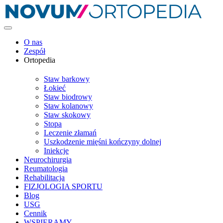
O nas
Zespół
Ortopedia
Staw barkowy
Łokieć
Staw biodrowy
Staw kolanowy
Staw skokowy
Stopa
Leczenie złamań
Uszkodzenie mięśni kończyny dolnej
Iniekcje
Neurochirurgia
Reumatologia
Rehabilitacja
FIZJOLOGIA SPORTU
Blog
USG
Cennik
WSPIERAMY