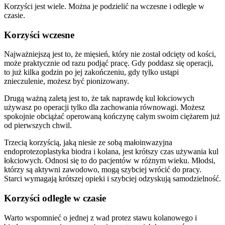
Korzyści jest wiele. Można je podzielić na wczesne i odległe w
czasie.
Korzyści wczesne
Najważniejszą jest to, że mięsień, który nie został odcięty od kości,
może praktycznie od razu podjąć pracę. Gdy poddasz się operacji,
to już kilka godzin po jej zakończeniu, gdy tylko ustąpi
znieczulenie, możesz być pionizowany.
Drugą ważną zaletą jest to, że tak naprawdę kul łokciowych
używasz po operacji tylko dla zachowania równowagi. Możesz
spokojnie obciążać operowaną kończynę całym swoim ciężarem już
od pierwszych chwil.
Trzecią korzyścią, jaką niesie ze sobą małoinwazyjna
endoprotezoplastyka biodra i kolana, jest krótszy czas używania kul
łokciowych. Odnosi się to do pacjentów w różnym wieku. Młodsi,
którzy są aktywni zawodowo, mogą szybciej wrócić do pracy.
Starci wymagają krótszej opieki i szybciej odzyskują samodzielność.
Korzyści odległe w czasie
Warto wspomnieć o jednej z wad protez stawu kolanowego i