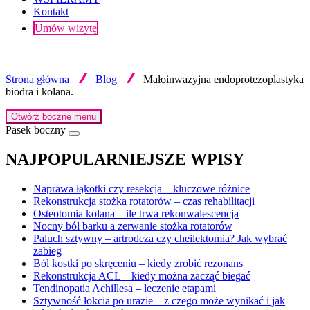
Kontakt
Umów wizytę
Strona główna
Blog
Małoinwazyjna endoprotezoplastyka
biodra i kolana.
Otwórz boczne menu
Pasek boczny
NAJPOPULARNIEJSZE WPISY
Naprawa łąkotki czy resekcja – kluczowe różnice
Rekonstrukcja stożka rotatorów – czas rehabilitacji
Osteotomia kolana – ile trwa rekonwalescencja
Nocny ból barku a zerwanie stożka rotatorów
Paluch sztywny – artrodeza czy cheilektomia? Jak wybrać
zabieg
Ból kostki po skręceniu – kiedy zrobić rezonans
Rekonstrukcja ACL – kiedy można zacząć biegać
Tendinopatia Achillesa – leczenie etapami
Sztywność łokcia po urazie – z czego może wynikać i jak