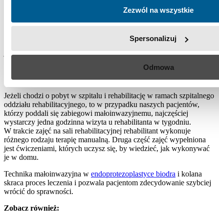
najważniejszym elementem jest współpraca wykonującego operację
Zezwól na wszystkie
ortopedy, z fizjoterapeutą. Zakres tej rehabilitacji i jej intensywność
dobierana jest indywidualnie. Są różni pacjenci w różnym stanie
ogólnym i z różnymi oczekiwaniami. Przygotowane dla nich
Spersonalizuj
ćwiczenia są indywidualizowane i nie można tak naprawdę dać
jednego schematu dla każdego pacjenta.
Wykonanie zabiegu techniką małoinwazyjną zdecydowanie
Odmowa
przyspiesza proces rehabilitacji praktycznie u wszystkich grup
pacjentów.
Jeżeli chodzi o pobyt w szpitalu i rehabilitację w ramach szpitalnego
oddziału rehabilitacyjnego, to w przypadku naszych pacjentów,
którzy poddali się zabiegowi małoinwazyjnemu, najczęściej
wystarczy jedna godzinna wizyta u rehabilitanta w tygodniu.
W trakcie zajęć na sali rehabilitacyjnej rehabilitant wykonuje
różnego rodzaju terapię manualną. Druga część zajęć wypełniona
jest ćwiczeniami, których uczysz się, by wiedzieć, jak wykonywać
je w domu.
Technika małoinwazyjna w
endoprotezoplastyce biodra
i kolana
skraca proces leczenia i pozwala pacjentom zdecydowanie szybciej
wrócić do sprawności.
Zobacz również: