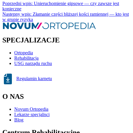
Poprzedni wpis: Unieruchomienie gipsowe — czy zawsze jest
konieczne
Następny wpis: Złamanie części bliższej kości ramiennej — kto jest
w grupie ryzyka
SPECJALIZACJE
Ortopedia
Rehabilitacja
USG narządu ruchu
Regulamin karnetu
O NAS
Novum Ortopedia
Lekarze specjalisci
Blog
Centrum Rehabilitacyjne