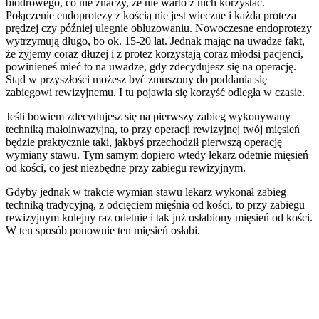
biodrowego, co nie znaczy, że nie warto z nich korzystać.
Połączenie endoprotezy z kością nie jest wieczne i każda proteza
prędzej czy później ulegnie obluzowaniu. Nowoczesne endoprotezy
wytrzymują długo, bo ok. 15-20 lat. Jednak mając na uwadze fakt,
że żyjemy coraz dłużej i z protez korzystają coraz młodsi pacjenci,
powinieneś mieć to na uwadze, gdy zdecydujesz się na operację.
Stąd w przyszłości możesz być zmuszony do poddania się
zabiegowi rewizyjnemu. I tu pojawia się korzyść odległa w czasie.
Jeśli bowiem zdecydujesz się na pierwszy zabieg wykonywany
techniką małoinwazyjną, to przy operacji rewizyjnej twój mięsień
będzie praktycznie taki, jakbyś przechodził pierwszą operację
wymiany stawu. Tym samym dopiero wtedy lekarz odetnie mięsień
od kości, co jest niezbędne przy zabiegu rewizyjnym.
Gdyby jednak w trakcie wymian stawu lekarz wykonał zabieg
techniką tradycyjną, z odcięciem mięśnia od kości, to przy zabiegu
rewizyjnym kolejny raz odetnie i tak już osłabiony mięsień od kości.
W ten sposób ponownie ten mięsień osłabi.