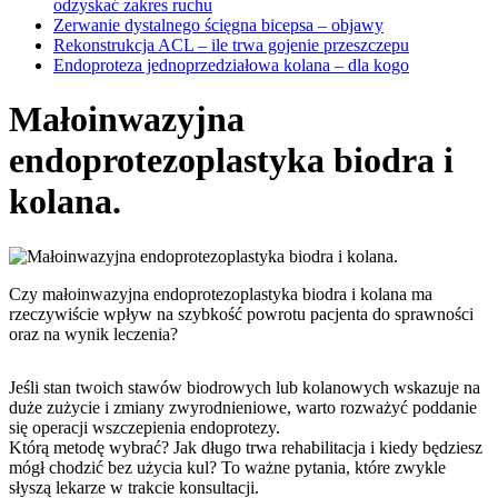
odzyskać zakres ruchu
Zerwanie dystalnego ścięgna bicepsa – objawy
Rekonstrukcja ACL – ile trwa gojenie przeszczepu
Endoproteza jednoprzedziałowa kolana – dla kogo
Małoinwazyjna
endoprotezoplastyka biodra i
kolana.
Czy małoinwazyjna endoprotezoplastyka biodra i kolana ma
rzeczywiście wpływ na szybkość powrotu pacjenta do sprawności
oraz na wynik leczenia?
Jeśli stan twoich stawów biodrowych lub kolanowych wskazuje na
duże zużycie i zmiany zwyrodnieniowe, warto rozważyć poddanie
się operacji wszczepienia endoprotezy.
Którą metodę wybrać? Jak długo trwa rehabilitacja i kiedy będziesz
mógł chodzić bez użycia kul? To ważne pytania, które zwykle
słyszą lekarze w trakcie konsultacji.