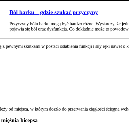
Ból barku – gdzie szukać przyczyny
Przyczyny bólu barku mogą być bardzo różne. Wystarczy, że jedn
pojawia się ból oraz dysfunkcja. Co dokładnie może to powodow
z pewnymi skutkami w postaci osłabienia funkcji i siły ręki nawet o ki
ależy od miejsca, w którym doszło do przerwania ciągłości ścięgna wc
 mięśnia bicepsa