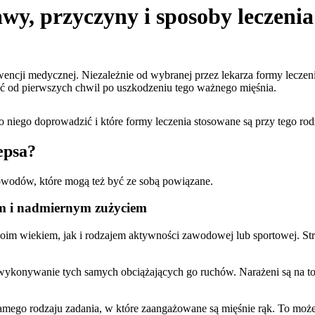
wy, przyczyny i sposoby leczenia
encji medycznej. Niezależnie od wybranej przez lekarza formy leczenia
kać od pierwszych chwil po uszkodzeniu tego ważnego mięśnia.
 niego doprowadzić i które formy leczenia stosowane są przy tego rod
epsa?
wodów, które mogą też być ze sobą powiązane.
em i nadmiernym zużyciem
im wiekiem, jak i rodzajem aktywności zawodowej lub sportowej. Strzę
wykonywanie tych samych obciążających go ruchów. Narażeni są na to
samego rodzaju zadania, w które zaangażowane są mięśnie rąk. To moż