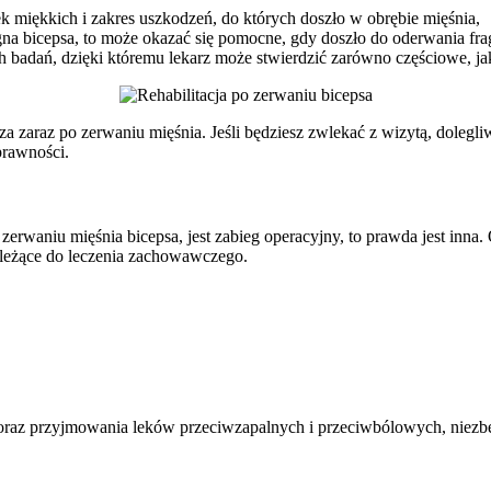
k miękkich i zakres uszkodzeń, do których doszło w obrębie mięśnia,
na bicepsa, to może okazać się pomocne, gdy doszło do oderwania fra
 badań, dzięki któremu lekarz może stwierdzić zarówno częściowe, jak
rza zaraz po zerwaniu mięśnia. Jeśli będziesz zwlekać z wizytą, dolegliw
prawności.
zerwaniu mięśnia bicepsa, jest zabieg operacyjny, to prawda jest inn
należące do leczenia zachowawczego.
az przyjmowania leków przeciwzapalnych i przeciwbólowych, niezbędna