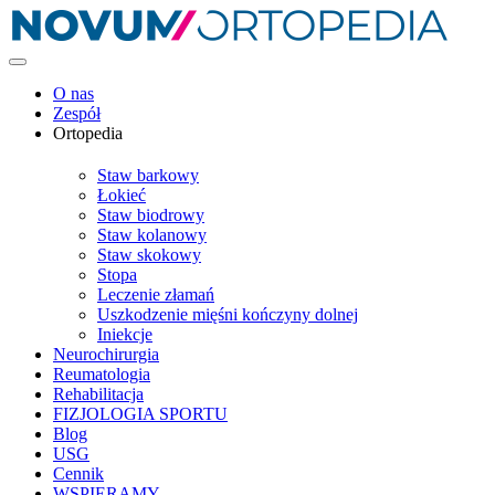
O nas
Zespół
Ortopedia
Staw barkowy
Łokieć
Staw biodrowy
Staw kolanowy
Staw skokowy
Stopa
Leczenie złamań
Uszkodzenie mięśni kończyny dolnej
Iniekcje
Neurochirurgia
Reumatologia
Rehabilitacja
FIZJOLOGIA SPORTU
Blog
USG
Cennik
WSPIERAMY