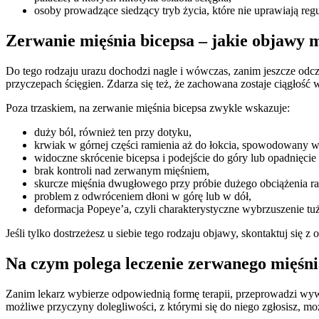
osoby prowadzące siedzący tryb życia, które nie uprawiają regu
Zerwanie mięśnia bicepsa – jakie objawy 
Do tego rodzaju urazu dochodzi nagle i wówczas, zanim jeszcze odcz
przyczepach ścięgien. Zdarza się też, że zachowana zostaje ciągłość
Poza trzaskiem, na zerwanie mięśnia bicepsa zwykle wskazuje:
duży ból, również ten przy dotyku,
krwiak w górnej części ramienia aż do łokcia, spowodowany
widoczne skrócenie bicepsa i podejście do góry lub opadnięcie
brak kontroli nad zerwanym mięśniem,
skurcze mięśnia dwugłowego przy próbie dużego obciążenia ra
problem z odwróceniem dłoni w górę lub w dół,
deformacja Popeye’a, czyli charakterystyczne wybrzuszenie tu
Jeśli tylko dostrzeżesz u siebie tego rodzaju objawy, skontaktuj się
Na czym polega leczenie zerwanego mięśni
Zanim lekarz wybierze odpowiednią formę terapii, przeprowadzi wy
możliwe przyczyny dolegliwości, z którymi się do niego zgłosisz, m