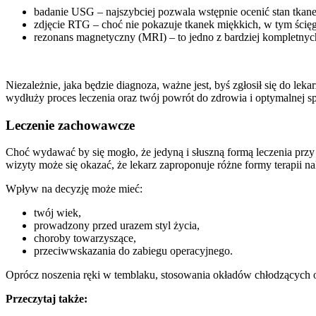
badanie USG – najszybciej pozwala wstępnie ocenić stan tkane
zdjęcie RTG – choć nie pokazuje tkanek miękkich, w tym ścięg
rezonans magnetyczny (MRI) – to jedno z bardziej kompletnych
Niezależnie, jaka będzie diagnoza, ważne jest, byś zgłosił się do leka
wydłuży proces leczenia oraz twój powrót do zdrowia i optymalnej s
Leczenie zachowawcze
Choć wydawać by się mogło, że jedyną i słuszną formą leczenia przy 
wizyty może się okazać, że lekarz zaproponuje różne formy terapii 
Wpływ na decyzję może mieć:
twój wiek,
prowadzony przed urazem styl życia,
choroby towarzyszące,
przeciwwskazania do zabiegu operacyjnego.
Oprócz noszenia ręki w temblaku, stosowania okładów chłodzących or
Przeczytaj także: