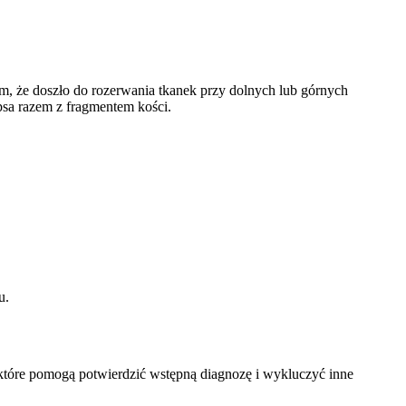
ym, że doszło do rozerwania tkanek przy dolnych lub górnych
psa razem z fragmentem kości.
u.
które pomogą potwierdzić wstępną diagnozę i wykluczyć inne