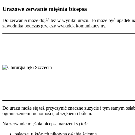
Urazowe zerwanie mięśnia bicepsa
Do zerwania może dojść też w wyniku urazu. To może być upadek na wy
zawodnika podczas gry, czy wypadek komunikacyjny.
Do urazu może się też przyczynić znaczne zużycie i tym samym osłab
ograniczeniem ruchomości, obrzękiem i bólem.
Na zerwanie mięśnia bicepsa narażeni są też:
palacze, u których nikotyna osłabia ścięgna,