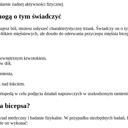
larnie żadnej aktywności fizycznej.
mogą o tym świadczyć
ujesz ból, możesz usłyszeć charakterystyczny trzask. Świadczy on o t
 włókien mięśniowych, ale doszło do oderwania przyczepu mięśnia bice
 wewnętrznym krwotokiem,
 w dół,
mienia,
ż nad łokciem.
 z ortopedą w celu podjęcia działań naprawczych w uszkodzonym ramieni
a bicepsa?
wiad medyczny i badanie fizykalne. W przypadku niezbędnych badań, 
oże on wykonać: