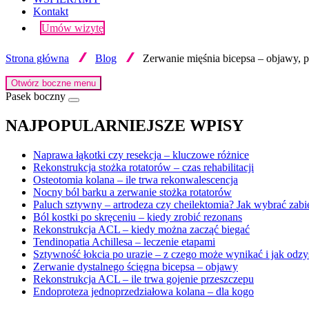
Kontakt
Umów wizytę
Strona główna
Blog
Zerwanie mięśnia bicepsa – objawy, p
Otwórz boczne menu
Pasek boczny
NAJPOPULARNIEJSZE WPISY
Naprawa łąkotki czy resekcja – kluczowe różnice
Rekonstrukcja stożka rotatorów – czas rehabilitacji
Osteotomia kolana – ile trwa rekonwalescencja
Nocny ból barku a zerwanie stożka rotatorów
Paluch sztywny – artrodeza czy cheilektomia? Jak wybrać zabi
Ból kostki po skręceniu – kiedy zrobić rezonans
Rekonstrukcja ACL – kiedy można zacząć biegać
Tendinopatia Achillesa – leczenie etapami
Sztywność łokcia po urazie – z czego może wynikać i jak odzy
Zerwanie dystalnego ścięgna bicepsa – objawy
Rekonstrukcja ACL – ile trwa gojenie przeszczepu
Endoproteza jednoprzedziałowa kolana – dla kogo