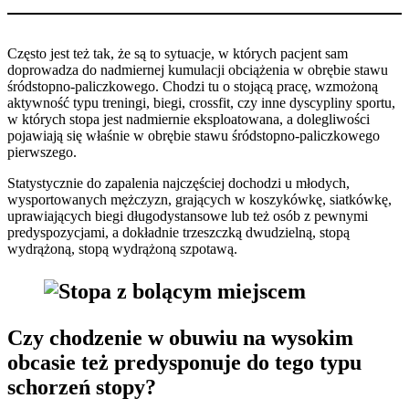
Często jest też tak, że są to sytuacje, w których pacjent sam
doprowadza do nadmiernej kumulacji obciążenia w obrębie stawu
śródstopno-paliczkowego. Chodzi tu o stojącą pracę, wzmożoną
aktywność typu treningi, biegi, crossfit, czy inne dyscypliny sportu,
w których stopa jest nadmiernie eksploatowana, a dolegliwości
pojawiają się właśnie w obrębie stawu śródstopno-paliczkowego
pierwszego.
Statystycznie do zapalenia najczęściej dochodzi u młodych,
wysportowanych mężczyzn, grających w koszykówkę, siatkówkę,
uprawiających biegi długodystansowe lub też osób z pewnymi
predyspozycjami, a dokładnie trzeszczką dwudzielną, stopą
wydrążoną, stopą wydrążoną szpotawą.
Czy chodzenie w obuwiu na wysokim
obcasie też predysponuje do tego typu
schorzeń stopy?