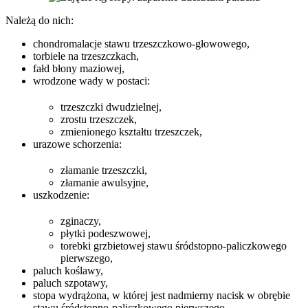
Należą do nich:
chondromalacje stawu trzeszczkowo-głowowego,
torbiele na trzeszczkach,
fałd błony maziowej,
wrodzone wady w postaci:
trzeszczki dwudzielnej,
zrostu trzeszczek,
zmienionego kształtu trzeszczek,
urazowe schorzenia:
złamanie trzeszczki,
złamanie awulsyjne,
uszkodzenie:
zginaczy,
płytki podeszwowej,
torebki grzbietowej stawu śródstopno-paliczkowego
pierwszego,
paluch koślawy,
paluch szpotawy,
stopa wydrążona, w której jest nadmierny nacisk w obrębie
stawu śródstopno-paliczkowego pierwszego,