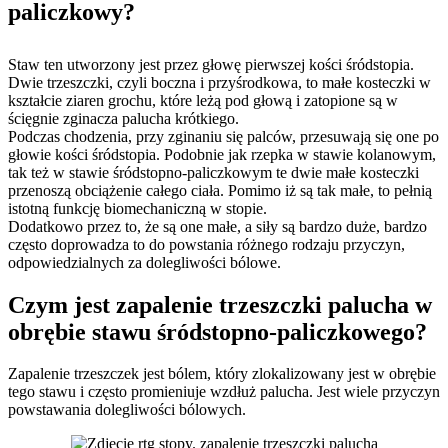
paliczkowy?
Staw ten utworzony jest przez głowę pierwszej kości śródstopia.
Dwie trzeszczki, czyli boczna i przyśrodkowa, to małe kosteczki w
kształcie ziaren grochu, które leżą pod głową i zatopione są w
ścięgnie zginacza palucha krótkiego.
Podczas chodzenia, przy zginaniu się palców, przesuwają się one po
głowie kości śródstopia. Podobnie jak rzepka w stawie kolanowym,
tak też w stawie śródstopno-paliczkowym te dwie małe kosteczki
przenoszą obciążenie całego ciała. Pomimo iż są tak małe, to pełnią
istotną funkcję biomechaniczną w stopie.
Dodatkowo przez to, że są one małe, a siły są bardzo duże, bardzo
często doprowadza to do powstania różnego rodzaju przyczyn,
odpowiedzialnych za dolegliwości bólowe.
Czym jest zapalenie trzeszczki palucha w
obrębie stawu śródstopno-paliczkowego?
Zapalenie trzeszczek jest bólem, który zlokalizowany jest w obrębie
tego stawu i często promieniuje wzdłuż palucha. Jest wiele przyczyn
powstawania dolegliwości bólowych.