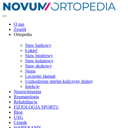
O nas
Zespół
Ortopedia
Staw barkowy
Łokieć
Staw biodrowy
Staw kolanowy
Staw skokowy
Stopa
Leczenie złamań
Uszkodzenie mięśni kończyny dolnej
Iniekcje
Neurochirurgia
Reumatologia
Rehabilitacja
FIZJOLOGIA SPORTU
Blog
USG
Cennik
WSPIERAMY