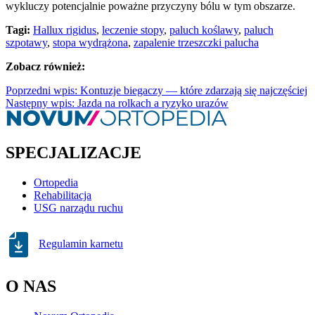
wykluczy potencjalnie poważne przyczyny bólu w tym obszarze.
Tagi:
Hallux rigidus
,
leczenie stopy
,
paluch koślawy
,
paluch
szpotawy
,
stopa wydrążona
,
zapalenie trzeszczki palucha
Zobacz również:
Poprzedni wpis: Kontuzje biegaczy — które zdarzają się najczęściej
Następny wpis: Jazda na rolkach a ryzyko urazów
SPECJALIZACJE
Ortopedia
Rehabilitacja
USG narządu ruchu
Regulamin karnetu
O NAS