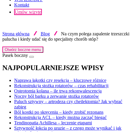
Kontakt
Umów wizytę
Strona główna
Blog
Na czym polega zapalenie trzeszczki
palucha i kiedy udać się do specjalisty chorób stóp?
Otwórz boczne menu
Pasek boczny
NAJPOPULARNIEJSZE WPISY
Naprawa łąkotki czy resekcja – kluczowe różnice
Rekonstrukcja stożka rotatorów – czas rehabilitacji
Osteotomia kolana – ile trwa rekonwalescencja
Nocny ból barku a zerwanie stożka rotatorów
Paluch sztywny – artrodeza czy cheilektomia? Jak wybrać
zabieg
Ból kostki po skręceniu – kiedy zrobić rezonans
Rekonstrukcja ACL – kiedy można zacząć biegać
Tendinopatia Achillesa – leczenie etapami
Sztywność łokcia po urazie – z czego może wynikać i jak