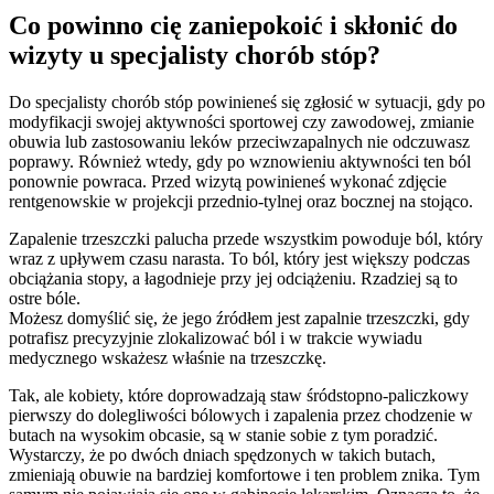
Co powinno cię zaniepokoić i skłonić do
wizyty u specjalisty chorób stóp?
Do specjalisty chorób stóp powinieneś się zgłosić w sytuacji, gdy po
modyfikacji swojej aktywności sportowej czy zawodowej, zmianie
obuwia lub zastosowaniu leków przeciwzapalnych nie odczuwasz
poprawy. Również wtedy, gdy po wznowieniu aktywności ten ból
ponownie powraca. Przed wizytą powinieneś wykonać zdjęcie
rentgenowskie w projekcji przednio-tylnej oraz bocznej na stojąco.
Zapalenie trzeszczki palucha przede wszystkim powoduje ból, który
wraz z upływem czasu narasta. To ból, który jest większy podczas
obciążania stopy, a łagodnieje przy jej odciążeniu. Rzadziej są to
ostre bóle.
Możesz domyślić się, że jego źródłem jest zapalnie trzeszczki, gdy
potrafisz precyzyjnie zlokalizować ból i w trakcie wywiadu
medycznego wskażesz właśnie na trzeszczkę.
Tak, ale kobiety, które doprowadzają staw śródstopno-paliczkowy
pierwszy do dolegliwości bólowych i zapalenia przez chodzenie w
butach na wysokim obcasie, są w stanie sobie z tym poradzić.
Wystarczy, że po dwóch dniach spędzonych w takich butach,
zmieniają obuwie na bardziej komfortowe i ten problem znika. Tym