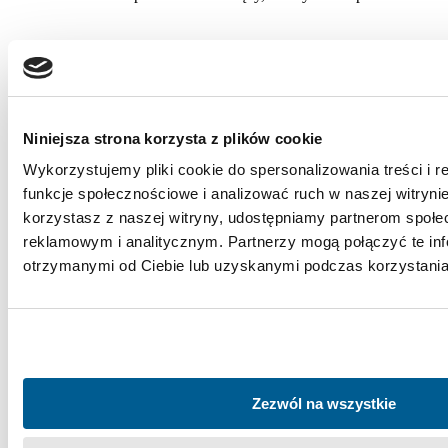
Niniejsza strona korzysta z plików cookie
Wykorzystujemy pliki cookie do spersonalizowania treści i 
funkcje społecznościowe i analizować ruch w naszej witrynie
korzystasz z naszej witryny, udostępniamy partnerom społ
reklamowym i analitycznym. Partnerzy mogą połączyć te in
otrzymanymi od Ciebie lub uzyskanymi podczas korzystania 
Zezwól na wszystkie
Jeżeli ten problem nie ustępuje i nawraca, powinieneś zastanowić
się nad ingerencją chirurgiczną.
Na początek lekarz bada i rozważa eliminację wszystkich