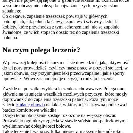
samym nie pojawiają się one w gabinecie lekarskim. Oznacza to, że
wysokie obcasy nie należą do najważniejszych przyczyn stanu
zapalnego.
Co ciekawe, zapalenie trzeszczek powstaje w głównych
patologiach, jak paluch koślawy, szpotawy i sztywny. Jednak
kobiety, które przychodzą z tymi schorzeniami, nie są zupełnie
świadome, że w ich stopach doszło też do zapalenia trzeszczki
palucha.
Na czym polega leczenie?
W pierwszej kolejności lekarz musi się dowiedzieć, jaką aktywność
do tej pory prowadziłeś, czyli czy masz pracę w pozycji stojącej, w
jakim obuwiu, czy przyjmujesz leki przeciwzapalne i jakie sporty
uprawiasz. Wówczas podejmuje decyzję o rodzaju leczenia.
Zwykle na początku wybiera leczenie zachowawcze. Polega ono
głównie na usunięciu wszelkich możliwych przyczyn, które mogły
doprowadzić do zapalenia trzeszczki palucha. Poza tym może
zalecić
zmianę obuwia
na takie, w którym jest sztywna podeszwa i
bardzo komfortowa wkładka.
Dzięki temu obciążenie zostaje rozłożone na większy obszar.
Pozwala to ograniczyć zgięcia w stawie śródstopno-paliczkowym i
wyeliminować dolegliwości bólowe.
Takie leczenie trwa przez kilka miesięcy, maksymalnie pół roku.