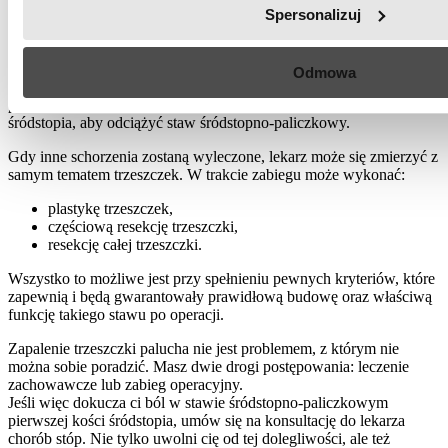
Spersonalizuj
czynników, które zaburzają prawidłowy kształt stopy i budowę
stawu śródstopno-paliczkowego pierwszego. W przypadku
palucha
koślawego
i szpotawego koryguje on ustawienie trzeszczek pod
głową pierwszej kości śródstopia.
Odmowa
Jeśli natomiast cierpisz na stopę wydrążoną, lekarz unosi głowę
pierwszej kości śródstopia. Zdarza się, że skraca też pierwszą kość
śródstopia, aby odciążyć staw śródstopno-paliczkowy.
Gdy inne schorzenia zostaną wyleczone, lekarz może się zmierzyć z
samym tematem trzeszczek. W trakcie zabiegu może wykonać:
plastykę trzeszczek,
częściową resekcję trzeszczki,
resekcję całej trzeszczki.
Wszystko to możliwe jest przy spełnieniu pewnych kryteriów, które
zapewnią i będą gwarantowały prawidłową budowę oraz właściwą
funkcję takiego stawu po operacji.
Zapalenie trzeszczki palucha nie jest problemem, z którym nie
można sobie poradzić. Masz dwie drogi postępowania: leczenie
zachowawcze lub zabieg operacyjny.
Jeśli więc dokucza ci ból w stawie śródstopno-paliczkowym
pierwszej kości śródstopia, umów się na konsultację do lekarza
chorób stóp. Nie tylko uwolni cię od tej dolegliwości, ale też