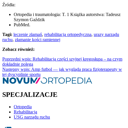
Źródła:
Ortopedia i traumatologia: T. 1 Książka autorstwa: Tadeusz
Szymon Gaździk
PubMed.
Tagi:
leczenie złamań
,
rehabilitacja ortopedyczna
,
urazy narządu
ruchu
,
złamanie kości ramiennej
Zobacz również:
Poprzedni wpis: Rehabilitacja części szyjnej kręgosłupa – na czym
dokładnie polega
Następny wpis: Amp futbol — jak wygląda praca fizjoterapeuty w
tej dyscyplinie sportu
SPECJALIZACJE
Ortopedia
Rehabilitacja
USG narządu ruchu