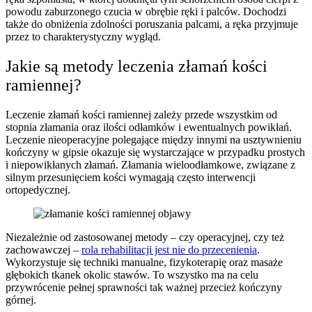
powodu zaburzonego czucia w obrębie ręki i palców. Dochodzi
także do obniżenia zdolności poruszania palcami, a ręka przyjmuje
przez to charakterystyczny wygląd.
Jakie są metody leczenia złamań kości
ramiennej?
Leczenie złamań kości ramiennej zależy przede wszystkim od
stopnia złamania oraz ilości odłamków i ewentualnych powikłań.
Leczenie nieoperacyjne polegające między innymi na usztywnieniu
kończyny w gipsie okazuje się wystarczające w przypadku prostych
i niepowikłanych złamań. Złamania wieloodłamkowe, związane z
silnym przesunięciem kości wymagają często interwencji
ortopedycznej.
Niezależnie od zastosowanej metody – czy operacyjnej, czy też
zachowawczej –
rola rehabilitacji jest nie do przecenienia
.
Wykorzystuje się techniki manualne, fizykoterapię oraz masaże
głębokich tkanek okolic stawów. To wszystko ma na celu
przywrócenie pełnej sprawności tak ważnej przecież kończyny
górnej.