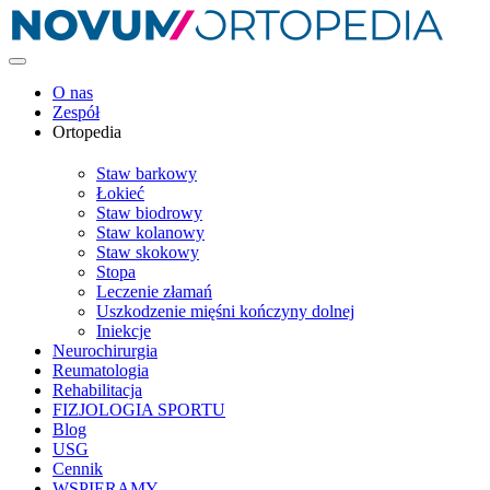
O nas
Zespół
Ortopedia
Staw barkowy
Łokieć
Staw biodrowy
Staw kolanowy
Staw skokowy
Stopa
Leczenie złamań
Uszkodzenie mięśni kończyny dolnej
Iniekcje
Neurochirurgia
Reumatologia
Rehabilitacja
FIZJOLOGIA SPORTU
Blog
USG
Cennik
WSPIERAMY