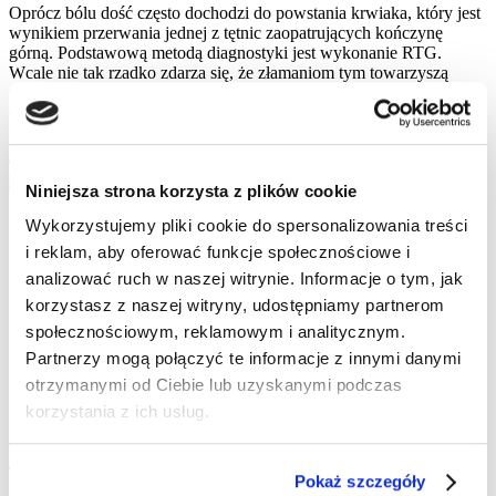
Oprócz bólu dość często dochodzi do powstania krwiaka, który jest
wynikiem przerwania jednej z tętnic zaopatrujących kończynę
górną. Podstawową metodą diagnostyki jest wykonanie RTG.
Wcale nie tak rzadko zdarza się, że złamaniom tym towarzyszą
zwichnięcia stawu ramiennego, który łączy ramię z łopatką i
obojczykiem. Szczególnie duże przemieszczenia stawu lub
wielofragmentowe złamania wymagają operacji ortopedycznej.
Niniejsza strona korzysta z plików cookie
Leczenie złamań Szczecin
Wykorzystujemy pliki cookie do spersonalizowania treści
i reklam, aby oferować funkcje społecznościowe i
Złamanie w obrębie kończyn dolnych lub górnych to
analizować ruch w naszej witrynie. Informacje o tym, jak
wystarczający powód do wizyty u ortopedy. Również
korzystasz z naszej witryny, udostępniamy partnerom
złamanie kości ramiennej może okazać się na tyle
społecznościowym, reklamowym i analitycznym.
poważne, że niezbędny będzie zabieg operacyjny.
Partnerzy mogą połączyć te informacje z innymi danymi
Jeśli doznałeś tego rodzaju urazu,
umów się na
otrzymanymi od Ciebie lub uzyskanymi podczas
konsultację ortopedyczną.
Po przeprowadzeniu
niezbędnych badań, lekarz wybierze najskuteczniejszą w
korzystania z ich usług.
twoim przypadku formę leczenia.
Pokaż szczegóły