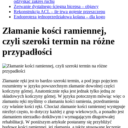
odzyskać zakres ruchu
Zerwanie dystalnego ścięgna bicepsa – objawy
Rekonstrukcja ACL – ile trwa gojenie przeszczepu
Endoproteza jednoprzedziałowa kolana – dla kogo
Złamanie kości ramiennej,
czyli szeroki termin na różne
przypadłości
Złamanie ręki jest to bardzo szeroki termin, a pod jego pojęciem
rozumiemy w języku powszechnym złamanie dowolnej części
kończyny górnej. Anatomicznie ręka jest jednak tylko jedną ze
składowych kończyny górnej. W języku potocznym mówiąc więc o
złamaniu ręki myślimy o złamaniu kości ramienia, przedramienia
czy właśnie kości ręki. Chociaż złamanie kości ramiennej występuje
niezbyt często, to dotyczy każdej z grup wiekowych, a ponadto jest
złamaniem nierzadko dotkliwym i wymagającym długotrwałej
rehabilitacji. W poniższym artykule postaramy się przybliżyć
budowę kości ramiennej, jej złamania, a także stosowane leczenie.