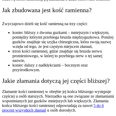
Jak zbudowana jest kość ramienna?
Zwyczajowo dzieli się kość ramienną na trzy części:
koniec bliższy z dwoma guzkami – mniejszym i większym,
pomiędzy którymi przebiega bruzda międzyguzkowa. Poniżej
guzków znajduje się szyjka chirurgiczna, która swoją nazwę
wzięła od tego, że jest częstym miejscem złamań,
trzon kości ramiennej, gdzie znajduje się bruzda nerwu
promieniowego, w której to przebiega nerw o tej samej
nazwie,
koniec dalszy z nadkłykciami – bocznym oraz
przyśrodkowym.
Jakie złamania dotyczą jej części bliższej?
Złamanie kości ramiennej w obrębie jej końca bliższego występuje
częściej u osób starszych. Nierzadko są one związane ze złamaniami
wspomnianych już guzków mniejszych lub większych. Złamania
końca bliższego kości ramiennej odpowiadają za nawet
5 do 6
procent wszystkich złamań
u osób dorosłych.