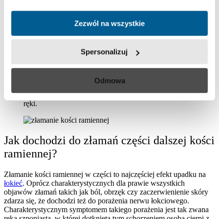
Objawy złamania trzonu kości ramiennej.
Zezwól na wszystkie
Złamania trzonu kości ramiennej są złamaniami rzadkimi, ale mają
dość groźne powikłania, do których należy porażenie nerwu
promieniowego, które
objawia się między innymi
:
Spersonalizuj
brakiem możliwości czynnego zgięcia grzbietowego
nadgarstka,
niemożliwością wyprostowania palców i kciuka,
Odmowa
ograniczeniem ruchomości przedramienia,
zaburzeniami czucia na grzbietowej części przedramienia i
ręki.
Jak dochodzi do złamań części dalszej kości
ramiennej?
Złamanie kości ramiennej w części to najczęściej efekt upadku na
łokieć
. Oprócz charakterystycznych dla prawie wszystkich
objawów złamań takich jak ból, obrzęk czy zaczerwienienie skóry
zdarza się, że dochodzi też do porażenia nerwu łokciowego.
Charakterystycznym symptomem takiego porażenia jest tak zwana
ręka szponiasta, w której dotknięta tym schorzeniem osoba cierpi z