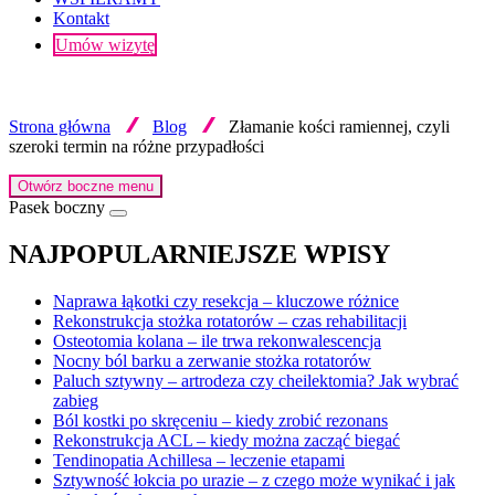
Kontakt
Umów wizytę
Strona główna
Blog
Złamanie kości ramiennej, czyli
szeroki termin na różne przypadłości
Otwórz boczne menu
Pasek boczny
NAJPOPULARNIEJSZE WPISY
Naprawa łąkotki czy resekcja – kluczowe różnice
Rekonstrukcja stożka rotatorów – czas rehabilitacji
Osteotomia kolana – ile trwa rekonwalescencja
Nocny ból barku a zerwanie stożka rotatorów
Paluch sztywny – artrodeza czy cheilektomia? Jak wybrać
zabieg
Ból kostki po skręceniu – kiedy zrobić rezonans
Rekonstrukcja ACL – kiedy można zacząć biegać
Tendinopatia Achillesa – leczenie etapami
Sztywność łokcia po urazie – z czego może wynikać i jak