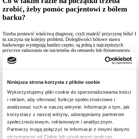
Co w takim razie na początku trzeba
zrobić, żeby pomóc pacjentowi z bólem
barku?
Trzeba postawić właściwą diagnozę, czyli znaleźć przyczynę bólu! I
tu zaczyna się kolejny problem. Dolegliwości bólowe stawu
barkowego występują bardzo często, są jedną z najczęstszych
przyczyn zgłaszania się pacjentów do ortopedy lub fizjoterapeuty.
Często na początku pacjenci z bólem barku trafiają do lekarza
rodzinnego, reumatologa lub neurologa. Niestety każdy z tych
specjalistów ma inne kompetencje, nie zawsze odpowiednie do
postawienia trafnej diagnozy dolegliwości bólowych stawu
barkowego.
Niniejsza strona korzysta z plików cookie
Generalnie znalezienie
przyczyny bólu barku
nie jest łatwe – tak jak
Wykorzystujemy pliki cookie do spersonalizowania treści
pisałem im bardziej złożona struktura tym więcej potencjalnych
i reklam, aby oferować funkcje społecznościowe i
przyczyn – ale oczywiście jest możliwe. A od postawienia
prawidłowej diagnozy zależy cała reszta leczenia.
analizować ruch w naszej witrynie. Informacje o tym, jak
korzystasz z naszej witryny, udostępniamy partnerom
Jak zatem prawidłowo zdiagnozować
społecznościowym, reklamowym i analitycznym.
staw barkowy?
Partnerzy mogą połączyć te informacje z innymi danymi
otrzymanymi od Ciebie lub uzyskanymi podczas