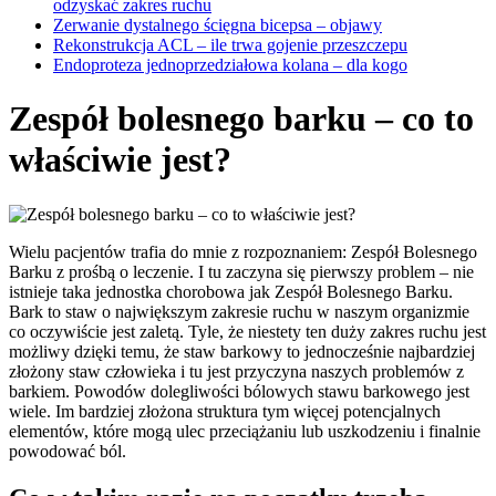
odzyskać zakres ruchu
Zerwanie dystalnego ścięgna bicepsa – objawy
Rekonstrukcja ACL – ile trwa gojenie przeszczepu
Endoproteza jednoprzedziałowa kolana – dla kogo
Zespół bolesnego barku – co to
właściwie jest?
Wielu pacjentów trafia do mnie z rozpoznaniem: Zespół Bolesnego
Barku z prośbą o leczenie. I tu zaczyna się pierwszy problem – nie
istnieje taka jednostka chorobowa jak Zespół Bolesnego Barku.
Bark to staw o największym zakresie ruchu w naszym organizmie
co oczywiście jest zaletą. Tyle, że niestety ten duży zakres ruchu jest
możliwy dzięki temu, że staw barkowy to jednocześnie najbardziej
złożony staw człowieka i tu jest przyczyna naszych problemów z
barkiem. Powodów dolegliwości bólowych stawu barkowego jest
wiele. Im bardziej złożona struktura tym więcej potencjalnych
elementów, które mogą ulec przeciążaniu lub uszkodzeniu i finalnie
powodować ból.