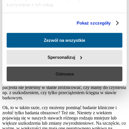
Odpowiedź jest prosta, trzeba przeprowadzić cały proces
korzystania z ich usług.
diagnostyczny, czyli:
szczegółowa rozmowa z pacjentem – tzw. wywiad,
badanie pacjenta – przeprowadzenie odpowiednich testów
Pokaż szczegóły
barkowych mających sprawdzić staw i funkcję
poszczególnych struktur barku,
badania obrazowe: rentgen, usg lub rezonans magnetyczny,
Zezwól na wszystkie
czasami tomografia komputerowa.
Dopiero analiza tych wszystkich elementów razem daje nam
możliwość postawienia prawidłowej diagnozy i co za tym idzie
Spersonalizuj
rozpoczęcia prawidłowego leczenia. Żadne leczenie nie powinno
być rozpoczęte przed postawieniem diagnozy.
Odmowa
A dlaczego badania obrazowe są takie ważne? Są konieczne
ponieważ czasami posługując się tylko badaniem klinicznym
pacjenta nie jesteśmy w stanie zróżnicować, czy mamy do czynienia
np. z uszkodzeniem, czy tylko przeciążeniem ścięgna w stawie
barkowym.
Ok, to w takim razie, czy możemy pominąć badanie kliniczne i
zrobić tylko badania obrazowe? Też nie. Niestety z wiekiem
pojawiają się w naszych stawach różnego rodzaju mniejsze lub
większe uszkodzenia lub zmiany zwyrodnieniowe. Na szczęście, co
ważne, w większości nie mają one negatywnego wpływu na