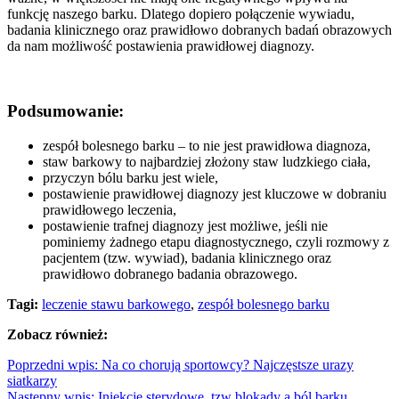
funkcję naszego barku. Dlatego dopiero połączenie wywiadu,
badania klinicznego oraz prawidłowo dobranych badań obrazowych
da nam możliwość postawienia prawidłowej diagnozy.
Podsumowanie:
zespół bolesnego barku – to nie jest prawidłowa diagnoza,
staw barkowy to najbardziej złożony staw ludzkiego ciała,
przyczyn bólu barku jest wiele,
postawienie prawidłowej diagnozy jest kluczowe w dobraniu
prawidłowego leczenia,
postawienie trafnej diagnozy jest możliwe, jeśli nie
pominiemy żadnego etapu diagnostycznego, czyli rozmowy z
pacjentem (tzw. wywiad), badania klinicznego oraz
prawidłowo dobranego badania obrazowego.
Tagi:
leczenie stawu barkowego
,
zespół bolesnego barku
Zobacz również:
Poprzedni wpis: Na co chorują sportowcy? Najczęstsze urazy
siatkarzy
Następny wpis: Iniekcje sterydowe, tzw blokady a ból barku.