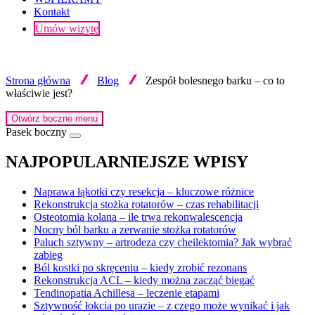
Kontakt
Umów wizytę
Strona główna
Blog
Zespół bolesnego barku – co to
właściwie jest?
Otwórz boczne menu
Pasek boczny
NAJPOPULARNIEJSZE WPISY
Naprawa łąkotki czy resekcja – kluczowe różnice
Rekonstrukcja stożka rotatorów – czas rehabilitacji
Osteotomia kolana – ile trwa rekonwalescencja
Nocny ból barku a zerwanie stożka rotatorów
Paluch sztywny – artrodeza czy cheilektomia? Jak wybrać
zabieg
Ból kostki po skręceniu – kiedy zrobić rezonans
Rekonstrukcja ACL – kiedy można zacząć biegać
Tendinopatia Achillesa – leczenie etapami
Sztywność łokcia po urazie – z czego może wynikać i jak