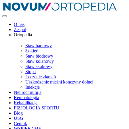
O nas
Zespół
Ortopedia
Staw barkowy
Łokieć
Staw biodrowy
Staw kolanowy
Staw skokowy
Stopa
Leczenie złamań
Uszkodzenie mięśni kończyny dolnej
Iniekcje
Neurochirurgia
Reumatologia
Rehabilitacja
FIZJOLOGIA SPORTU
Blog
USG
Cennik
WSPIERAMY