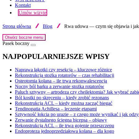
Kontakt
Umów wizytę
Strona główna
Blog
Rwa udowa — czym się objawia i jak
Otwórz boczne menu
Pasek boczny
NAJPOPULARNIEJSZE WPISY
Naprawa łąkotki czy resekcja – kluczowe różnice
Rekonstrukcja stożka rotatorów – czas rehabilitacji
Osteotomia kolana – ile trwa rekonwalescencja
Nocny ból barku a zerwanie stożka rotatorów
Paluch sztywny – artrodeza czy cheilektomia? Jak wybrać zabi
Ból kostki po skręceniu – kiedy zrobić rezonans
Rekonstrukcja ACL – kiedy można zacząć biegać
Tendinopatia Achillesa – leczenie etapami
Sztywność łokcia po urazie – z czego może wynikać i jak odzy
Zerwanie dystalnego ścięgna bicepsa – objawy
Rekonstrukcja ACL – ile trwa gojenie przeszczepu
Endoproteza jednoprzedziałowa kolana – dla kogo