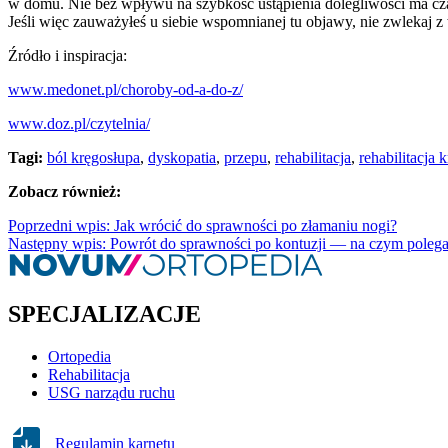
w domu. Nie bez wpływu na szybkość ustąpienia dolegliwości ma czas
Jeśli więc zauważyłeś u siebie wspomnianej tu objawy, nie zwlekaj z w
Źródło i inspiracja:
www.medonet.pl/choroby-od-a-do-z/
www.doz.pl/czytelnia/
Tagi:
ból kręgosłupa
,
dyskopatia
,
przepu
,
rehabilitacja
,
rehabilitacja 
Zobacz również:
Poprzedni wpis: Jak wrócić do sprawności po złamaniu nogi?
Następny wpis: Powrót do sprawności po kontuzji — na czym polega 
SPECJALIZACJE
Ortopedia
Rehabilitacja
USG narządu ruchu
Regulamin karnetu