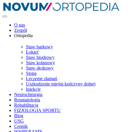
O nas
Zespół
Ortopedia
Staw barkowy
Łokieć
Staw biodrowy
Staw kolanowy
Staw skokowy
Stopa
Leczenie złamań
Uszkodzenie mięśni kończyny dolnej
Iniekcje
Neurochirurgia
Reumatologia
Rehabilitacja
FIZJOLOGIA SPORTU
Blog
USG
Cennik
WSPIERAMY