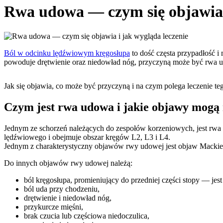
Rwa udowa — czym się objawia i
Ból w odcinku lędźwiowym kręgosłupa
to dość częsta przypadłość i
powoduje drętwienie oraz niedowład nóg, przyczyną może być rwa 
Jak się objawia, co może być przyczyną i na czym polega leczenie te
Czym jest rwa udowa i jakie objawy mogą
Jednym ze schorzeń należących do zespołów korzeniowych, jest rwa
lędźwiowego i obejmuje obszar kręgów L2, L3 i L4.
Jednym z charakterystyczny objawów rwy udowej jest objaw Mackiewi
Do innych objawów rwy udowej należą:
ból kręgosłupa, promieniujący do przedniej części stopy — jest 
ból uda przy chodzeniu,
drętwienie i niedowład nóg,
przykurcze mięśni,
brak czucia lub częściowa niedoczulica,