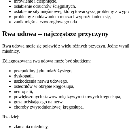
mrowienie i cierpnięcie,
osłabienie odruchów ścięgnistych,
osłabienie siły mięśniowej, której towarzyszą problemy z wypr
problemy z oddawaniem moczu i wypróżnianiem się,
zanik mięśnia czworogłowego uda.
Rwa udowa – najczęstsze przyczyny
Rwa udowa może się pojawić z wielu różnych przyczyn. Jedne wynika
miednicy.
Zdiagnozowana rwa udowa może być skutkiem:
przepukliny jądra miażdżystego,
dyskopatii,
uszkodzenia nerwu udowego,
osteofitów w obrębie kręgosłupa,
neuropatii,
powiększonych stawów międzywyrostkowych kręgosłupa,
guza uciskającego na nerw,
choroby zwyrodnieniowej kręgosłupa.
Rzadziej:
złamania miednicy,