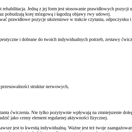
ehabilitacja. Jedną z jej form jest stosowanie prawidłowych pozycj
az pobudzają korę mózgową i łagodzą objawy rwy udowej.
mować prawidłowe pozycje ułożeniowe w trakcie czytania, odpoczynku i o
apeutyczne i dobrane do twoich indywidualnych potrzeb, zestawy ćwic
j przesuwalności struktur nerwowych,
tanta ćwiczenia. Nie tylko pozytywnie wpływają na zmniejszenie doleg
dzić jako cenny element regularnej aktywności fizycznej.
zawsze jest to kwestią indywidualną. Ważne jest też twoje zaangażowa