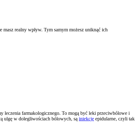
tóre masz realny wpływ. Tym samym możesz uniknąć ich
my leczenia farmakologicznego. To mogą być leki przeciwbólowe i
cą ulgę w dolegliwościach bólowych, są
iniekcje
epidularne, czyli tak