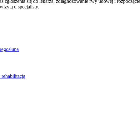
 zgłoszenia się do lekarza, zdiagnozowanie rwy udowej i rozpoczęcie
izytą u specjalisty.
kręgosłupa
rehabilitacja