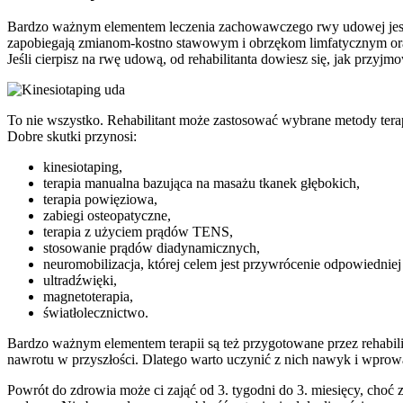
Bardzo ważnym elementem leczenia zachowawczego rwy udowej jest r
zapobiegają zmianom-kostno stawowym i obrzękom limfatycznym or
Jeśli cierpisz na rwę udową, od rehabilitanta dowiesz się, jak przyj
To nie wszystko. Rehabilitant może zastosować wybrane metody ter
Dobre skutki przynosi:
kinesiotaping,
terapia manualna bazująca na masażu tkanek głębokich,
terapia powięziowa,
zabiegi osteopatyczne,
terapia z użyciem prądów TENS,
stosowanie prądów diadynamicznych,
neuromobilizacja, której celem jest przywrócenie odpowiednie
ultradźwięki,
magnetoterapia,
światłolecznictwo.
Bardzo ważnym elementem terapii są też przygotowane przez rehabili
nawrotu w przyszłości. Dlatego warto uczynić z nich nawyk i wprowa
Powrót do zdrowia może ci zająć od 3. tygodni do 3. miesięcy, choć 