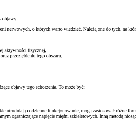
rzeni nerwowych, o których warto wiedzieć. Należą one do tych, na k
ej aktywności fizycznej,
raz przeziębieniu tego obszaru,
dzące objawy tego schorzenia. To może być:
ykle utrudniają codzienne funkcjonowanie, mogą zastosować różne for
amym ograniczające napięcie mięśni szkieletowych. Inną metodą niosą