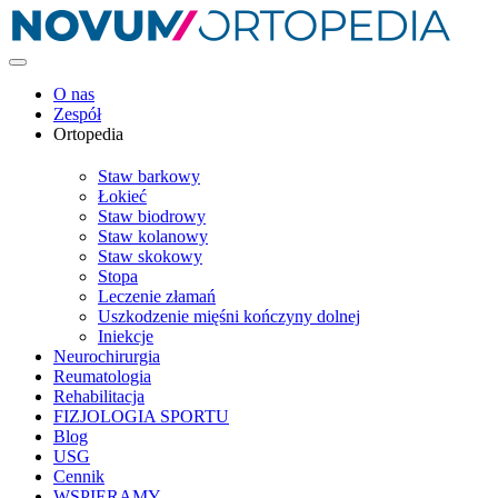
O nas
Zespół
Ortopedia
Staw barkowy
Łokieć
Staw biodrowy
Staw kolanowy
Staw skokowy
Stopa
Leczenie złamań
Uszkodzenie mięśni kończyny dolnej
Iniekcje
Neurochirurgia
Reumatologia
Rehabilitacja
FIZJOLOGIA SPORTU
Blog
USG
Cennik
WSPIERAMY