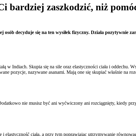
Ci bardziej zaszkodzić, niż pomó
 osób decyduje się na ten wysiłek fizyczny. Działa pozytywnie za
ą w Indiach. Skupia się na sile oraz elastyczności ciała i oddechu. W
owane pozycje, nazywane asanami. Mają one się skupiać właśnie na ro
atkowo nie musisz być ani wyćwiczony ani rozciągnięty, kiedy przyłą
ę i elastyczność ciała, a przy tym poprawiając utrzymywanie równowa