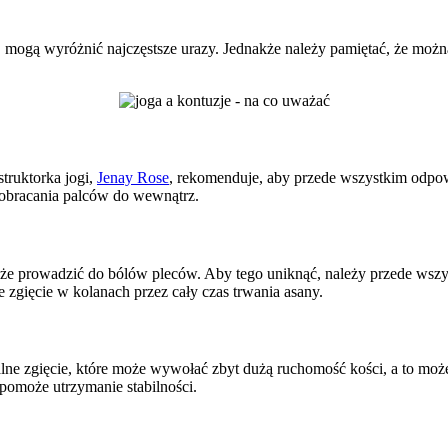
i, mogą wyróżnić najczęstsze urazy. Jednakże należy pamiętać, że możn
truktorka jogi,
Jenay Rose
, rekomenduje, aby przede wszystkim odpowi
 obracania palców do wewnątrz.
że prowadzić do bólów pleców. Aby tego uniknąć, należy przede wszys
 zgięcie w kolanach przez cały czas trwania asany.
alne zgięcie, które może wywołać zbyt dużą ruchomość kości, a to moż
spomoże utrzymanie stabilności.