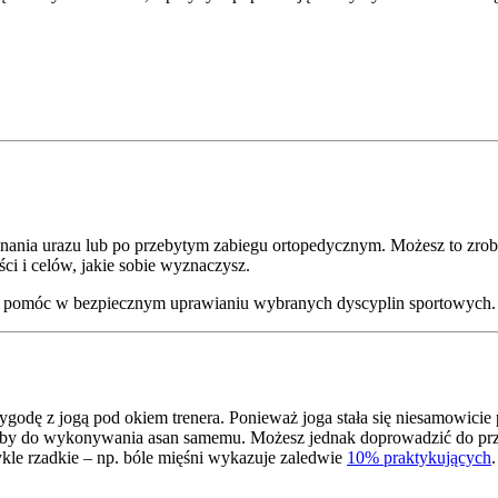
znania urazu lub po przebytym zabiegu ortopedycznym. Możesz to zrob
i i celów, jakie sobie wyznaczysz.
e ci pomóc w bezpiecznym uprawianiu wybranych dyscyplin sportowych.
godę z jogą pod okiem trenera. Ponieważ joga stała się niesamowicie 
soby do wykonywania asan samemu. Możesz jednak doprowadzić do prze
kle rzadkie – np. bóle mięśni wykazuje zaledwie
10% praktykujących
.