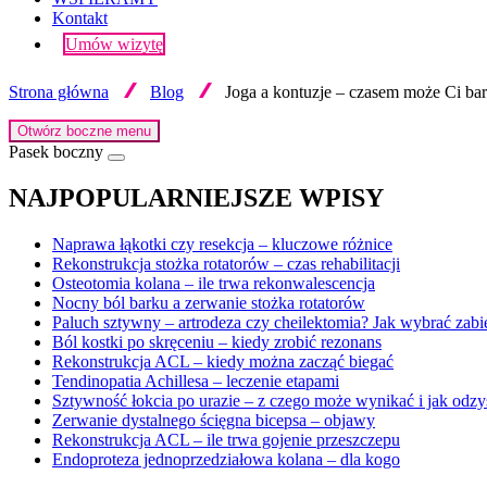
Kontakt
Umów wizytę
Strona główna
Blog
Joga a kontuzje – czasem może Ci bar
Otwórz boczne menu
Pasek boczny
NAJPOPULARNIEJSZE WPISY
Naprawa łąkotki czy resekcja – kluczowe różnice
Rekonstrukcja stożka rotatorów – czas rehabilitacji
Osteotomia kolana – ile trwa rekonwalescencja
Nocny ból barku a zerwanie stożka rotatorów
Paluch sztywny – artrodeza czy cheilektomia? Jak wybrać zabi
Ból kostki po skręceniu – kiedy zrobić rezonans
Rekonstrukcja ACL – kiedy można zacząć biegać
Tendinopatia Achillesa – leczenie etapami
Sztywność łokcia po urazie – z czego może wynikać i jak odzy
Zerwanie dystalnego ścięgna bicepsa – objawy
Rekonstrukcja ACL – ile trwa gojenie przeszczepu
Endoproteza jednoprzedziałowa kolana – dla kogo