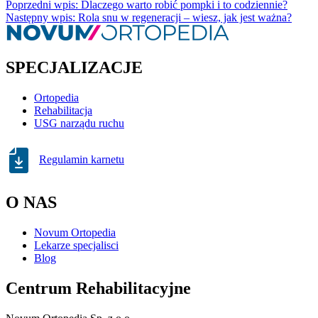
Poprzedni wpis: Dlaczego warto robić pompki i to codziennie?
Następny wpis: Rola snu w regeneracji – wiesz, jak jest ważna?
SPECJALIZACJE
Ortopedia
Rehabilitacja
USG narządu ruchu
Regulamin karnetu
O NAS
Novum Ortopedia
Lekarze specjalisci
Blog
Centrum Rehabilitacyjne