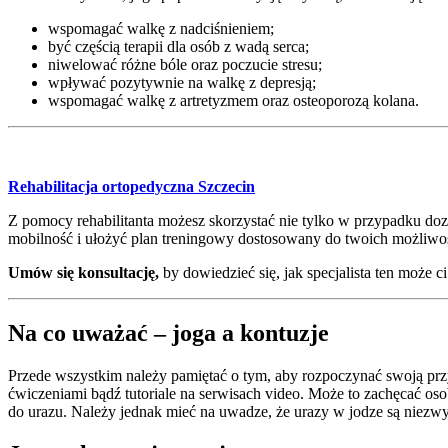
wspomagać walkę z nadciśnieniem;
być częścią terapii dla osób z wadą serca;
niwelować różne bóle oraz poczucie stresu;
wpływać pozytywnie na walkę z depresją;
wspomagać walkę z artretyzmem oraz osteoporozą kolana.
Rehabilitacja ortopedyczna Szczecin
Z pomocy rehabilitanta możesz skorzystać nie tylko w przypadku do
mobilność i ułożyć plan treningowy dostosowany do twoich możliwośc
Umów się konsultację,
by dowiedzieć się, jak specjalista ten moż
Na co uważać – joga a kontuzje
Przede wszystkim należy pamiętać o tym, aby rozpoczynać swoją przy
ćwiczeniami bądź tutoriale na serwisach video. Może to zachęcać o
do urazu. Należy jednak mieć na uwadze, że urazy w jodze są niezwy