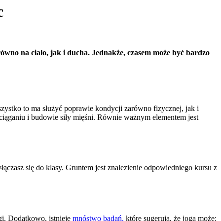
c
równo na ciało, jak i ducha. Jednakże, czasem może być bardzo
szystko to ma służyć poprawie kondycji zarówno fizycznej, jak i
zciąganiu i budowie siły mięśni. Równie ważnym elementem jest
czasz się do klasy. Gruntem jest znalezienie odpowiedniego kursu z
gi. Dodatkowo, istnieje
mnóstwo badań,
które sugerują, że joga może: