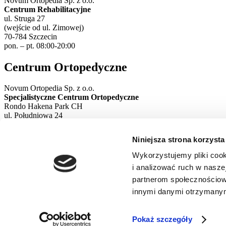
Novum Ortopedia Sp. z o.o.
Centrum Rehabilitacyjne
ul. Struga 27
(wejście od ul. Zimowej)
70-784 Szczecin
pon. – pt. 08:00-20:00
Centrum Ortopedyczne
Novum Ortopedia Sp. z o.o.
Specjalistyczne Centrum Ortopedyczne
Rondo Hakena Park CH
ul. Południowa 24
71-001 Szczecin
pon. – pt. 08:00-20:00
Niniejsza strona korzysta
Wykorzystujemy pliki cook
i analizować ruch w naszej
partnerom społecznościow
innymi danymi otrzymanymi
Copyrights © 2024-2025
NOVUM
ORTOPEDIA
. All rights reserve
Pokaż szczegóły