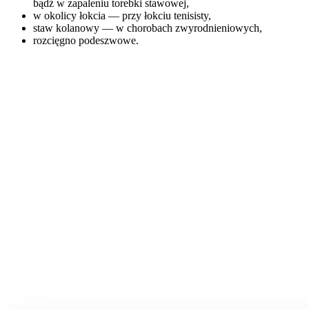
bądź w zapaleniu torebki stawowej,
w okolicy łokcia — przy łokciu tenisisty,
staw kolanowy — w chorobach zwyrodnieniowych,
rozcięgno podeszwowe.