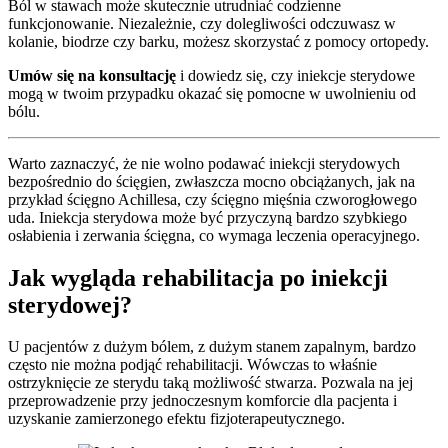
Ból w stawach może skutecznie utrudniać codzienne
funkcjonowanie. Niezależnie, czy dolegliwości odczuwasz w
kolanie, biodrze czy barku, możesz skorzystać z pomocy ortopedy.
Umów się na konsultację
i dowiedz się, czy iniekcje sterydowe
mogą w twoim przypadku okazać się pomocne w uwolnieniu od
bólu.
Warto zaznaczyć, że nie wolno podawać iniekcji sterydowych
bezpośrednio do ścięgien, zwłaszcza mocno obciążanych, jak na
przykład ścięgno Achillesa, czy ścięgno mięśnia czworogłowego
uda. Iniekcja sterydowa może być przyczyną bardzo szybkiego
osłabienia i zerwania ścięgna, co wymaga leczenia operacyjnego.
Jak wygląda rehabilitacja po iniekcji
sterydowej?
U pacjentów z dużym bólem, z dużym stanem zapalnym, bardzo
często nie można podjąć rehabilitacji. Wówczas to właśnie
ostrzyknięcie ze sterydu taką możliwość stwarza. Pozwala na jej
przeprowadzenie przy jednoczesnym komforcie dla pacjenta i
uzyskanie zamierzonego efektu fizjoterapeutycznego.