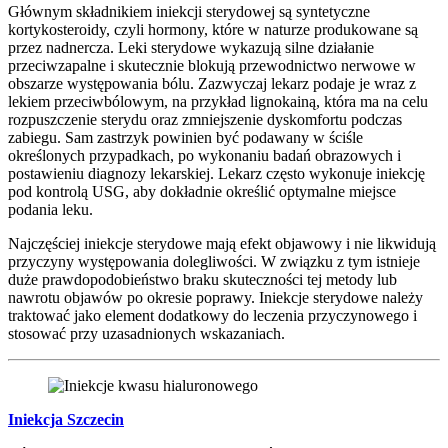
Głównym składnikiem iniekcji sterydowej są syntetyczne
kortykosteroidy, czyli hormony, które w naturze produkowane są
przez nadnercza. Leki sterydowe wykazują silne działanie
przeciwzapalne i skutecznie blokują przewodnictwo nerwowe w
obszarze występowania bólu. Zazwyczaj lekarz podaje je wraz z
lekiem przeciwbólowym, na przykład lignokainą, która ma na celu
rozpuszczenie sterydu oraz zmniejszenie dyskomfortu podczas
zabiegu. Sam zastrzyk powinien być podawany w ściśle
określonych przypadkach, po wykonaniu badań obrazowych i
postawieniu diagnozy lekarskiej. Lekarz często wykonuje iniekcję
pod kontrolą USG, aby dokładnie określić optymalne miejsce
podania leku.
Najczęściej iniekcje sterydowe mają efekt objawowy i nie likwidują
przyczyny występowania dolegliwości. W związku z tym istnieje
duże prawdopodobieństwo braku skuteczności tej metody lub
nawrotu objawów po okresie poprawy. Iniekcje sterydowe należy
traktować jako element dodatkowy do leczenia przyczynowego i
stosować przy uzasadnionych wskazaniach.
Iniekcja Szczecin