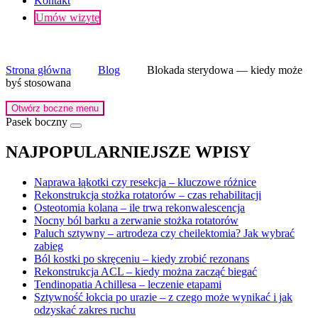
Kontakt
Umów wizytę
Strona główna
Blog
Blokada sterydowa — kiedy może
byś stosowana
Otwórz boczne menu
Pasek boczny
NAJPOPULARNIEJSZE WPISY
Naprawa łąkotki czy resekcja – kluczowe różnice
Rekonstrukcja stożka rotatorów – czas rehabilitacji
Osteotomia kolana – ile trwa rekonwalescencja
Nocny ból barku a zerwanie stożka rotatorów
Paluch sztywny – artrodeza czy cheilektomia? Jak wybrać
zabieg
Ból kostki po skręceniu – kiedy zrobić rezonans
Rekonstrukcja ACL – kiedy można zacząć biegać
Tendinopatia Achillesa – leczenie etapami
Sztywność łokcia po urazie – z czego może wynikać i jak
odzyskać zakres ruchu