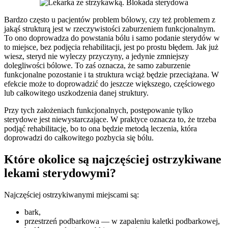
Bardzo często u pacjentów problem bólowy, czy też problemem z
jakąś strukturą jest w rzeczywistości zaburzeniem funkcjonalnym.
To ono doprowadza do powstania bólu i samo podanie sterydów w
to miejsce, bez podjęcia rehabilitacji, jest po prostu błędem. Jak już
wiesz, steryd nie wyleczy przyczyny, a jedynie zmniejszy
dolegliwości bólowe. To zaś oznacza, że samo zaburzenie
funkcjonalne pozostanie i ta struktura wciąż będzie przeciążana. W
efekcie może to doprowadzić do jeszcze większego, częściowego
lub całkowitego uszkodzenia danej struktury.
Przy tych założeniach funkcjonalnych, postępowanie tylko
sterydowe jest niewystarczające. W praktyce oznacza to, że trzeba
podjąć rehabilitację, bo to ona będzie metodą leczenia, która
doprowadzi do całkowitego pozbycia się bólu.
Które okolice są najczęściej ostrzykiwane
lekami sterydowymi?
Najczęściej ostrzykiwanymi miejscami są:
bark,
przestrzeń podbarkowa — w zapaleniu kaletki podbarkowej,