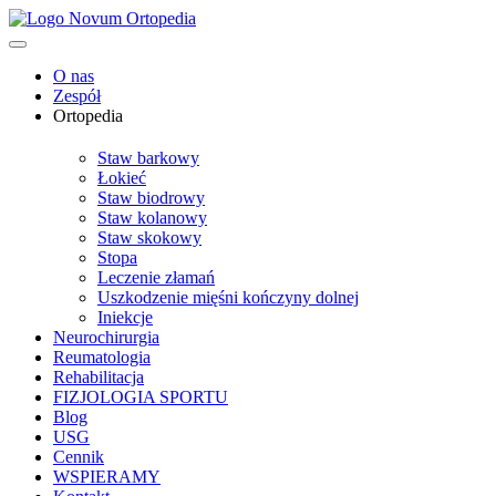
O nas
Zespół
Ortopedia
Staw barkowy
Łokieć
Staw biodrowy
Staw kolanowy
Staw skokowy
Stopa
Leczenie złamań
Uszkodzenie mięśni kończyny dolnej
Iniekcje
Neurochirurgia
Reumatologia
Rehabilitacja
FIZJOLOGIA SPORTU
Blog
USG
Cennik
WSPIERAMY