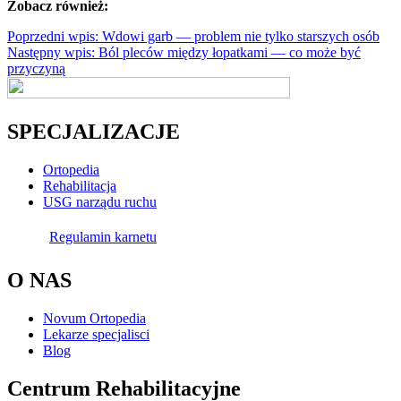
Zobacz również:
Poprzedni wpis: Wdowi garb — problem nie tylko starszych osób
Następny wpis: Ból pleców między łopatkami — co może być
przyczyną
SPECJALIZACJE
Ortopedia
Rehabilitacja
USG narządu ruchu
Regulamin karnetu
O NAS
Novum Ortopedia
Lekarze specjalisci
Blog
Centrum Rehabilitacyjne