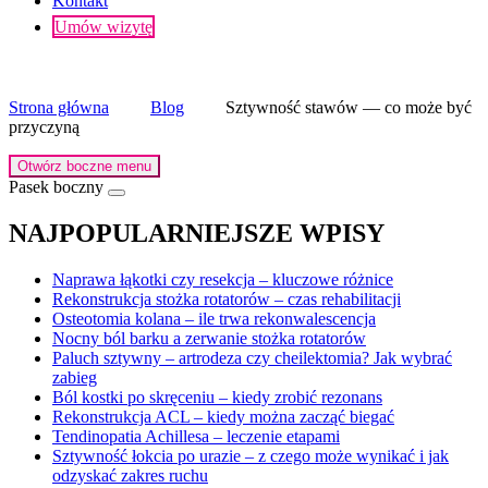
Kontakt
Umów wizytę
Strona główna
Blog
Sztywność stawów — co może być
przyczyną
Otwórz boczne menu
Pasek boczny
NAJPOPULARNIEJSZE WPISY
Naprawa łąkotki czy resekcja – kluczowe różnice
Rekonstrukcja stożka rotatorów – czas rehabilitacji
Osteotomia kolana – ile trwa rekonwalescencja
Nocny ból barku a zerwanie stożka rotatorów
Paluch sztywny – artrodeza czy cheilektomia? Jak wybrać
zabieg
Ból kostki po skręceniu – kiedy zrobić rezonans
Rekonstrukcja ACL – kiedy można zacząć biegać
Tendinopatia Achillesa – leczenie etapami
Sztywność łokcia po urazie – z czego może wynikać i jak
odzyskać zakres ruchu