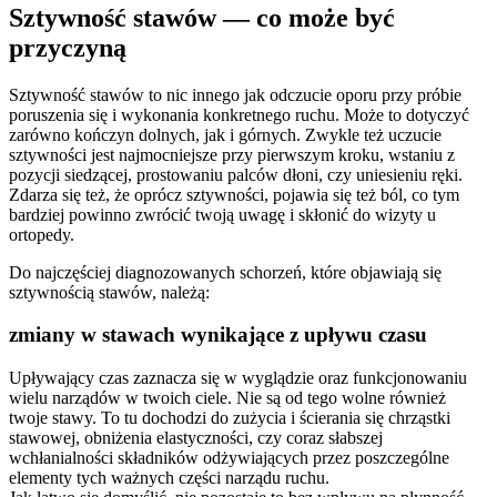
Sztywność stawów — co może być
przyczyną
Sztywność stawów to nic innego jak odczucie oporu przy próbie
poruszenia się i wykonania konkretnego ruchu. Może to dotyczyć
zarówno kończyn dolnych, jak i górnych. Zwykle też uczucie
sztywności jest najmocniejsze przy pierwszym kroku, wstaniu z
pozycji siedzącej, prostowaniu palców dłoni, czy uniesieniu ręki.
Zdarza się też, że oprócz sztywności, pojawia się też ból, co tym
bardziej powinno zwrócić twoją uwagę i skłonić do wizyty u
ortopedy.
Do najczęściej diagnozowanych schorzeń, które objawiają się
sztywnością stawów, należą:
zmiany w stawach wynikające z upływu czasu
Upływający czas zaznacza się w wyglądzie oraz funkcjonowaniu
wielu narządów w twoich ciele. Nie są od tego wolne również
twoje stawy. To tu dochodzi do zużycia i ścierania się chrząstki
stawowej, obniżenia elastyczności, czy coraz słabszej
wchłanialności składników odżywiających przez poszczególne
elementy tych ważnych części narządu ruchu.