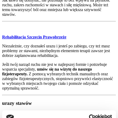
Jak łatwo się domyślić, nie pozostaje to bez wpływu na płynność
ruchu, zakres ruchomości w stawach i siłę mięśniową. Może też
temu towarzyszyć ból oraz mniejsza lub większa sztywność
stawów.
Rehabilitacja Szczecin Prawobrzeże
Niezależnie, czy doznałeś urazu i jesteś po zabiegu, czy też masz
problemy ze stawami, niezbędnym elementem terapii zawsze jest
dobrze zaplanowana rehabilitacja.
Jeśli twój narząd ruchu nie jest w najlepszej formie i potrzebuje
wsparcia specjalisty,
umów się na wizytę do naszego
fizjoterapeuty.
Z pomocą wybranych technik manualnych oraz
zabiegów fizjoterapeutycznych, stopniowo przywróci elastyczność
w wybranych miejscach twojego ciała i pomoże odzyskać
optymalną sprawność.
urazy stawów
Uraz kolana, barku, czy biodra również może skutkować okresową
sztywnością i ograniczeniem ruchomości. Tym bardziej że tego typu