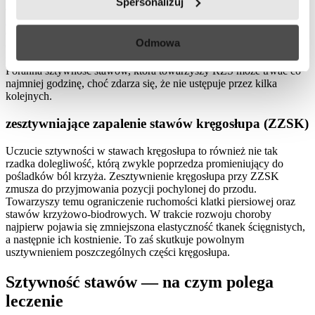
Spersonalizuj
autoimmunologicznych dotykających stawy. Nieleczone
reumatoidalne zapalenie stawów
zwykle prowadzi do bardzo
dużych ograniczeń i utraty sprawności. Dlatego już pierwsze
Odmowa
objawy w postaci obrzęku, bólu i sztywności stawów w rękach i
stopach powinny skłonić cię do wizyty u lekarza.
Poranna sztywność stawów, która towarzyszy RZS może trwać co
najmniej godzinę, choć zdarza się, że nie ustępuje przez kilka
kolejnych.
zesztywniające zapalenie stawów kręgosłupa (ZZSK)
Uczucie sztywności w stawach kręgosłupa to również nie tak
rzadka dolegliwość, którą zwykle poprzedza promieniujący do
pośladków ból krzyża. Zesztywnienie kręgosłupa przy ZZSK
zmusza do przyjmowania pozycji pochylonej do przodu.
Towarzyszy temu ograniczenie ruchomości klatki piersiowej oraz
stawów krzyżowo-biodrowych. W trakcie rozwoju choroby
najpierw pojawia się zmniejszona elastyczność tkanek ścięgnistych,
a następnie ich kostnienie. To zaś skutkuje powolnym
usztywnieniem poszczególnych części kręgosłupa.
Sztywność stawów — na czym polega
leczenie