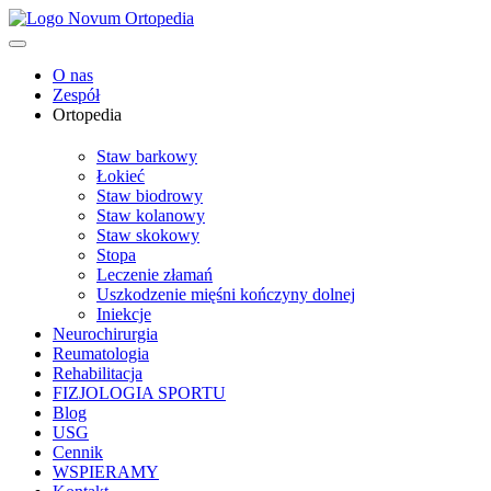
O nas
Zespół
Ortopedia
Staw barkowy
Łokieć
Staw biodrowy
Staw kolanowy
Staw skokowy
Stopa
Leczenie złamań
Uszkodzenie mięśni kończyny dolnej
Iniekcje
Neurochirurgia
Reumatologia
Rehabilitacja
FIZJOLOGIA SPORTU
Blog
USG
Cennik
WSPIERAMY