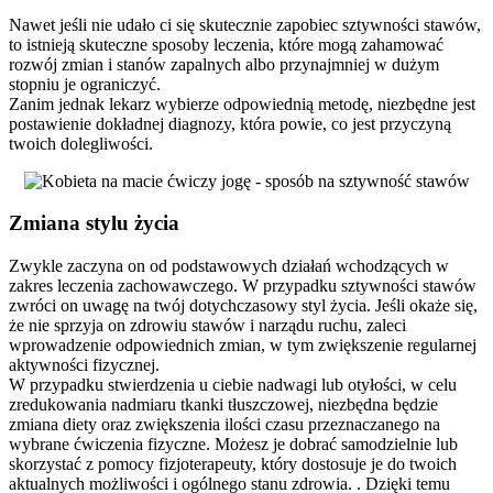
Nawet jeśli nie udało ci się skutecznie zapobiec sztywności stawów,
to istnieją skuteczne sposoby leczenia, które mogą zahamować
rozwój zmian i stanów zapalnych albo przynajmniej w dużym
stopniu je ograniczyć.
Zanim jednak lekarz wybierze odpowiednią metodę, niezbędne jest
postawienie dokładnej diagnozy, która powie, co jest przyczyną
twoich dolegliwości.
Zmiana stylu życia
Zwykle zaczyna on od podstawowych działań wchodzących w
zakres leczenia zachowawczego. W przypadku sztywności stawów
zwróci on uwagę na twój dotychczasowy styl życia. Jeśli okaże się,
że nie sprzyja on zdrowiu stawów i narządu ruchu, zaleci
wprowadzenie odpowiednich zmian, w tym zwiększenie regularnej
aktywności fizycznej.
W przypadku stwierdzenia u ciebie nadwagi lub otyłości, w celu
zredukowania nadmiaru tkanki tłuszczowej, niezbędna będzie
zmiana diety oraz zwiększenia ilości czasu przeznaczanego na
wybrane ćwiczenia fizyczne. Możesz je dobrać samodzielnie lub
skorzystać z pomocy fizjoterapeuty, który dostosuje je do twoich
aktualnych możliwości i ogólnego stanu zdrowia. . Dzięki temu