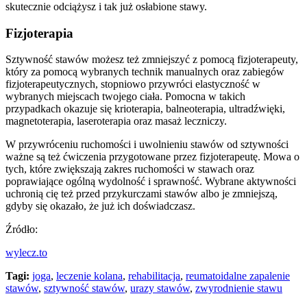
skutecznie odciążysz i tak już osłabione stawy.
Fizjoterapia
Sztywność stawów możesz też zmniejszyć z pomocą fizjoterapeuty,
który za pomocą wybranych technik manualnych oraz zabiegów
fizjoterapeutycznych, stopniowo przywróci elastyczność w
wybranych miejscach twojego ciała. Pomocna w takich
przypadkach okazuje się krioterapia, balneoterapia, ultradźwięki,
magnetoterapia, laseroterapia oraz masaż leczniczy.
W przywróceniu ruchomości i uwolnieniu stawów od sztywności
ważne są też ćwiczenia przygotowane przez fizjoterapeutę. Mowa o
tych, które zwiększają zakres ruchomości w stawach oraz
poprawiające ogólną wydolność i sprawność. Wybrane aktywności
uchronią cię też przed przykurczami stawów albo je zmniejszą,
gdyby się okazało, że już ich doświadczasz.
Źródło:
wylecz.to
Tagi:
joga
,
leczenie kolana
,
rehabilitacja
,
reumatoidalne zapalenie
stawów
,
sztywność stawów
,
urazy stawów
,
zwyrodnienie stawu