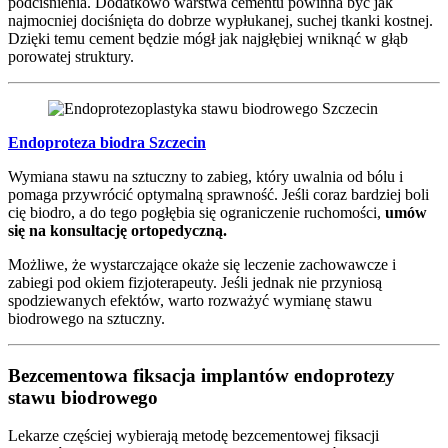
podciśnienia. Dodatkowo warstwa cementu powinna być jak
najmocniej dociśnięta do dobrze wypłukanej, suchej tkanki kostnej.
Dzięki temu cement będzie mógł jak najgłębiej wniknąć w głąb
porowatej struktury.
Endoproteza biodra Szczecin
Wymiana stawu na sztuczny to zabieg, który uwalnia od bólu i
pomaga przywrócić optymalną sprawność. Jeśli coraz bardziej boli
cię biodro, a do tego pogłębia się ograniczenie ruchomości,
umów
się na konsultację ortopedyczną.
Możliwe, że wystarczające okaże się leczenie zachowawcze i
zabiegi pod okiem fizjoterapeuty. Jeśli jednak nie przyniosą
spodziewanych efektów, warto rozważyć wymianę stawu
biodrowego na sztuczny.
Bezcementowa fiksacja implantów endoprotezy
stawu biodrowego
Lekarze częściej wybierają metodę bezcementowej fiksacji