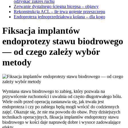
odzyskać zakres ruchu
Zerwanie dystalnego ścięgna bicepsa – objawy
Rekonstrukcja ACL – ile trwa gojenie przeszczepu
Endoproteza jednoprzedziałowa kolana – dla kogo
Fiksacja implantów
endoprotezy stawu biodrowego
— od czego zależy wybór
metody
Wymiana stawu biodrowego to zabieg, który pozwala na
przywrócenie ruchomości i uwalnia od często długotrwałego bólu.
Wiele osób przed operacją zastanawia się, jak trwała jest
endoproteza i czy po zabiegu będą mogli wrócić do codziennych
zajęć. Okazuje się, że nie ma powodu do obaw. Przy dzisiejszych
technikach operacyjnych, fiksacja implantów endoprotezy stawu
biodrowego w kości daje naprawdę dobre i wysoce zadowalające
efekty.