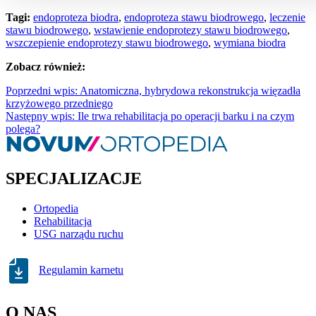
Tagi:
endoproteza biodra
,
endoproteza stawu biodrowego
,
leczenie
stawu biodrowego
,
wstawienie endoprotezy stawu biodrowego
,
wszczepienie endoprotezy stawu biodrowego
,
wymiana biodra
Zobacz również:
Poprzedni wpis: Anatomiczna, hybrydowa rekonstrukcja więzadła
krzyżowego przedniego
Następny wpis: Ile trwa rehabilitacja po operacji barku i na czym
polega?
SPECJALIZACJE
Ortopedia
Rehabilitacja
USG narządu ruchu
Regulamin karnetu
O NAS