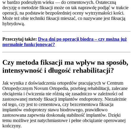
w bardzo podeszłym wieku — do cementowych. Ostateczną
decyzję o metodzie fiksacji może on tak naprawdę podjąć w trakcie
operacji, na podstawie bezpośredniej oceny wytrzymałości kości.
Może też obie techniki fiksacji mieszać, co nazywane jest fiksacją
hybrydową.
Przeczytaj także:
Dwa dni po operacji biodra – czy można już
normalnie funkcjonować?
Czy metoda fiksacji ma wpływ na sposób,
intensywność i długość rehabilitacji?
Jak wynika z doświadczenia ortopedów pracujących w Centrum
Ortopedycznym Novum Ortopedia, przebieg rehabilitacji, zalecane
obciążenia i ćwiczenia nie różnią się zasadniczo w zależności od
zastosowanej metody fiksacji implantów endoprotezy. Niezależnie
od tego, czy jest to cementowa, czy bezcementowa fiksacja
implantów endoprotezy stawu biodrowego, prawidłowo
zastosowana zapewnia doskonałą stabilność implantów. Dzięki
temu możliwe jest natychmiastowe i pełne obciążanie operowanej
kończyny.