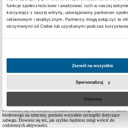
funkcje społecznościowe i analizować ruch w naszej witrynie
korzystasz z naszej witryny, udostępniamy partnerom społ
reklamowym i analitycznym. Partnerzy mogą połączyć te in
otrzymanymi od Ciebie lub uzyskanymi podczas korzystania 
Tak naprawdę jednak, bez względu na to, jaką metodę lekarz
zastosuje w trakcie operacji, zarówno cementowa, jak i
bezcementowa fiksacja implantów endoprotezy stawu biodrowego
daje dobre połączenie endoprotezy z kością. W praktyce oznacza to
długoterminowe dobre wyniki. Umożliwiają one wczesne
Zezwól na wszystkie
uruchomienie i rozpoczęcie rehabilitacji u pacjenta, i co za tym
idzie, szybki powrót do zdrowia.
Spersonalizuj
Jeśli od jakiegoś czasu odczuwasz dolegliwości bólowe w stawie
biodrowym i masz coraz większe problemy z poruszaniem się,
umów się na konsultację ortopedyczną
. Dowiesz się, co jest
Odmowa
przyczyną dolegliwości i otrzymasz skuteczną pomoc.
Gdyby okazało się, że jedynym skutecznym i trwałym sposobem na
uwolnienie się od bólu jest wymiana zmienionego chorobowo stawu
biodrowego na sztuczny, poznasz wszystkie szczegóły dotyczące
zabiegu. Dowiesz się też, jak szybko będziesz mógł wrócić do
codziennych aktywności.