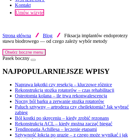
Kontakt
Umów wizytę
Strona główna
Blog
Fiksacja implantów endoprotezy
stawu biodrowego — od czego zależy wybór metody
Otwórz boczne menu
Pasek boczny
NAJPOPULARNIEJSZE WPISY
Naprawa łąkotki czy resekcja – kluczowe różnice
Rekonstrukcja stożka rotatorów – czas rehabilitacji
Osteotomia kolana – ile trwa rekonwalescencja
Nocny ból barku a zerwanie stożka rotatorów
Paluch sztywny – artrodeza czy cheilektomia? Jak wybrać
zabieg
Ból kostki po skręceniu – kiedy zrobić rezonans
Rekonstrukcja ACL – kiedy można zacząć biegać
Tendinopatia Achillesa – leczenie etapami
Sztywność łokcia po urazie – z czego może wynikać i jak