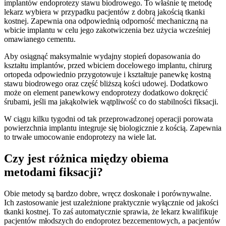
implantów endoprotezy stawu biodrowego. To właśnie tę metodę
lekarz wybiera w przypadku pacjentów z dobrą jakością tkanki
kostnej. Zapewnia ona odpowiednią odporność mechaniczną na
wbicie implantu w celu jego zakotwiczenia bez użycia wcześniej
omawianego cementu.
Aby osiągnąć maksymalnie wydajny stopień dopasowania do
kształtu implantów, przed wbiciem docelowego implantu, chirurg
ortopeda odpowiednio przygotowuje i kształtuje panewkę kostną
stawu biodrowego oraz część bliższą kości udowej. Dodatkowo
może on element panewkowy endoprotezy dodatkowo dokręcić
śrubami, jeśli ma jakąkolwiek wątpliwość co do stabilności fiksacji.
W ciągu kilku tygodni od tak przeprowadzonej operacji porowata
powierzchnia implantu integruje się biologicznie z kością. Zapewnia
to trwałe umocowanie endoprotezy na wiele lat.
Czy jest różnica między obiema
metodami fiksacji?
Obie metody są bardzo dobre, wręcz doskonałe i porównywalne.
Ich zastosowanie jest uzależnione praktycznie wyłącznie od jakości
tkanki kostnej. To zaś automatycznie sprawia, że lekarz kwalifikuje
pacjentów młodszych do endoprotez bezcementowych, a pacjentów