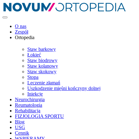
O nas
Zespół
Ortopedia
Staw barkowy
Łokieć
Staw biodrowy
Staw kolanowy
Staw skokowy
Stopa
Leczenie złamań
Uszkodzenie mięśni kończyny dolnej
Iniekcje
Neurochirurgia
Reumatologia
Rehabilitacja
FIZJOLOGIA SPORTU
Blog
USG
Cennik
WSPIERAMY