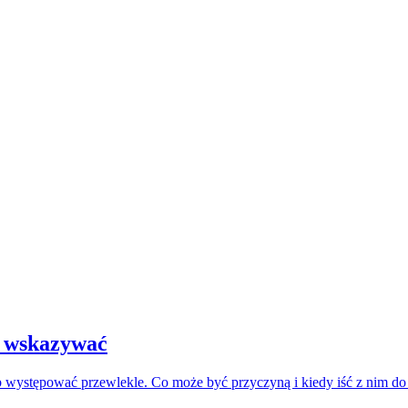
e wskazywać
b występować przewlekle. Co może być przyczyną i kiedy iść z nim do