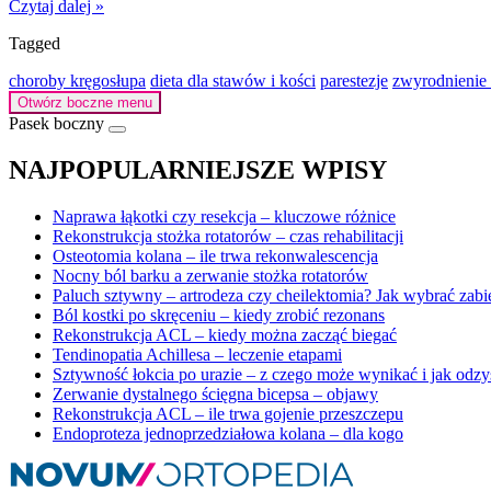
Czytaj dalej »
Tagged
choroby kręgosłupa
dieta dla stawów i kości
parestezje
zwyrodnienie
Otwórz boczne menu
Pasek boczny
NAJPOPULARNIEJSZE WPISY
Naprawa łąkotki czy resekcja – kluczowe różnice
Rekonstrukcja stożka rotatorów – czas rehabilitacji
Osteotomia kolana – ile trwa rekonwalescencja
Nocny ból barku a zerwanie stożka rotatorów
Paluch sztywny – artrodeza czy cheilektomia? Jak wybrać zabi
Ból kostki po skręceniu – kiedy zrobić rezonans
Rekonstrukcja ACL – kiedy można zacząć biegać
Tendinopatia Achillesa – leczenie etapami
Sztywność łokcia po urazie – z czego może wynikać i jak odzy
Zerwanie dystalnego ścięgna bicepsa – objawy
Rekonstrukcja ACL – ile trwa gojenie przeszczepu
Endoproteza jednoprzedziałowa kolana – dla kogo