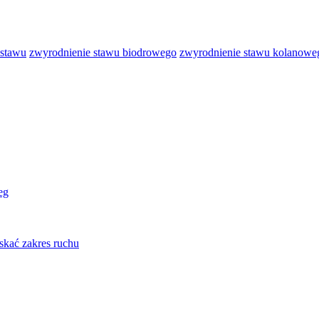
 stawu
zwyrodnienie stawu biodrowego
zwyrodnienie stawu kolanowe
eg
skać zakres ruchu