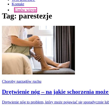
Kontakt
Umów wizytę
Tag:
parestezje
Choroby narządów ruchu
Drętwienie nóg – na jakie schorzenia moż
Drętwienie nóg to problem, który może pojawiać się sporadycznie lu