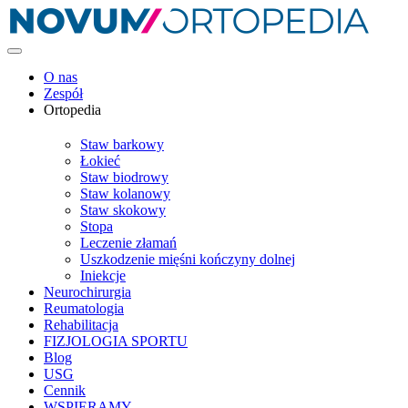
O nas
Zespół
Ortopedia
Staw barkowy
Łokieć
Staw biodrowy
Staw kolanowy
Staw skokowy
Stopa
Leczenie złamań
Uszkodzenie mięśni kończyny dolnej
Iniekcje
Neurochirurgia
Reumatologia
Rehabilitacja
FIZJOLOGIA SPORTU
Blog
USG
Cennik
WSPIERAMY