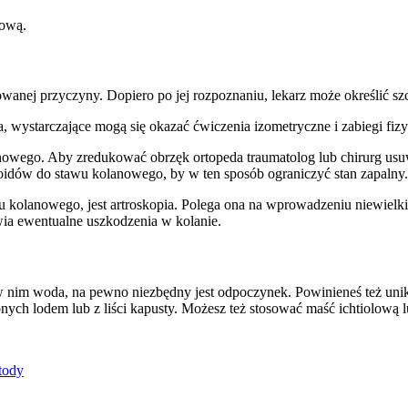
nową.
anej przyczyny. Dopiero po jej rozpoznaniu, lekarz może określić sz
 wystarczające mogą się okazać ćwiczenia izometryczne i zabiegi fizy
owego. Aby zredukować obrzęk ortopeda traumatolog lub chirurg usuw
oidów do stawu kolanowego, by w ten sposób ograniczyć stan zapalny.
 kolanowego, jest artroskopia. Polega ona na wprowadzeniu niewielki
ia ewentualne uszkodzenia w kolanie.
w nim woda, na pewno niezbędny jest odpoczynek. Powinieneś też uni
ch lodem lub z liści kapusty. Możesz też stosować maść ichtiolową lu
tody