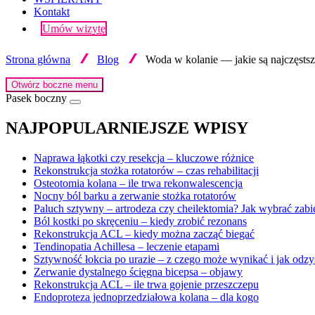
Kontakt
Umów wizytę
Strona główna
Blog
Woda w kolanie — jakie są najczęsts
Otwórz boczne menu
Pasek boczny
NAJPOPULARNIEJSZE WPISY
Naprawa łąkotki czy resekcja – kluczowe różnice
Rekonstrukcja stożka rotatorów – czas rehabilitacji
Osteotomia kolana – ile trwa rekonwalescencja
Nocny ból barku a zerwanie stożka rotatorów
Paluch sztywny – artrodeza czy cheilektomia? Jak wybrać zabi
Ból kostki po skręceniu – kiedy zrobić rezonans
Rekonstrukcja ACL – kiedy można zacząć biegać
Tendinopatia Achillesa – leczenie etapami
Sztywność łokcia po urazie – z czego może wynikać i jak odzy
Zerwanie dystalnego ścięgna bicepsa – objawy
Rekonstrukcja ACL – ile trwa gojenie przeszczepu
Endoproteza jednoprzedziałowa kolana – dla kogo