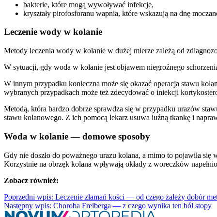
bakterie, które mogą wywoływać infekcje,
kryształy pirofosforanu wapnia, które wskazują na dnę mocza
Leczenie wody w kolanie
Metody leczenia wody w kolanie w dużej mierze zależą od zdiagnozow
W sytuacji, gdy woda w kolanie jest objawem niegroźnego schorzenia,
W innym przypadku konieczna może się okazać operacja stawu kolan
wybranych przypadkach może też zdecydować o iniekcji kortykoster
Metodą, która bardzo dobrze sprawdza się w przypadku urazów stawu
stawu kolanowego. Z ich pomocą lekarz usuwa luźną tkankę i napraw
Woda w kolanie — domowe sposoby
Gdy nie doszło do poważnego urazu kolana, a mimo to pojawiła się 
Korzystnie na obrzęk kolana wpływają okłady z woreczków napełniony
Zobacz również:
Poprzedni wpis: Leczenie złamań kości — od czego zależy dobór me
Następny wpis: Choroba Freiberga — z czego wynika ten ból stopy