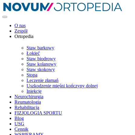
O nas
Zespół
Ortopedia
Staw barkowy
Łokieć
Staw biodrowy
Staw kolanowy
Staw skokowy
Stopa
Leczenie złamań
Uszkodzenie mięśni kończyny dolnej
Iniekcje
Neurochirurgia
Reumatologia
Rehabilitacja
FIZJOLOGIA SPORTU
Blog
USG
Cennik
WSPIERAMY